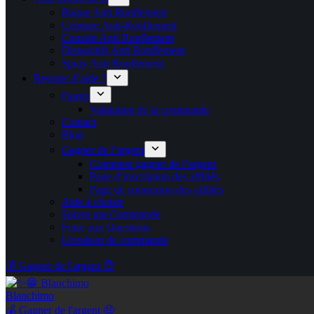
Bague Anti Ronflement
Ceinture Anti-Ronflement
Coussin Anti Ronflement
Dispositifs Anti Ronflement
Spray Anti Ronflement
Besoins d’aide ?
Panier
Validation de la commande
Contact
Blog
Gagner de l’argent
Comment gagner de l’argent
Page d’inscription des affiliés
Page de connexion des affiliés
Aide à choisir
Suivre ma Commande
Foire aux Questions
Livraison de commande
💰 Gagner de l'argent 🤑
Blanchimo
💰 Gagner de l'argent 🤑