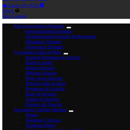
💼 Espace Pro B2B 🏢
Panier
0,00
€
d’achat
Mon Compte
Kits et accessoires Dentaire
kits blanchiment Dentaire
kit blanchiment Dentaire Professionnel
Détartrage Dentaire
Disjoncteur Dentaire
Accessoires Salle de Bain
Support Pommeau de Douche
Bonde Lavabo
Etagere Douche
Mitigeur Douche
Porte savon Douche
Robinet Salle de Bain
Pommeau de Douche
Barre de Douche
Chaise de Douche
Rideaux de Douche
Accessoire Coiffure Homme
Peigne
Tondeuse Cheveux
Tondeuse Barbe