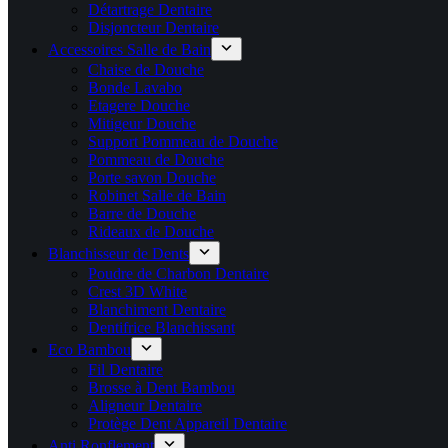
Détartrage Dentaire
Disjoncteur Dentaire
Accessoires Salle de Bain
Chaise de Douche
Bonde Lavabo
Etagere Douche
Mitigeur Douche
Support Pommeau de Douche
Pommeau de Douche
Porte savon Douche
Robinet Salle de Bain
Barre de Douche
Rideaux de Douche
Blanchisseur de Dents
Poudre de Charbon Dentaire
Crest 3D White
Blanchiment Dentaire
Dentifrice Blanchissant
Eco Bambou
Fil Dentaire
Brosse à Dent Bambou
Aligneur Dentaire
Protège Dent Appareil Dentaire
Anti Ronflement