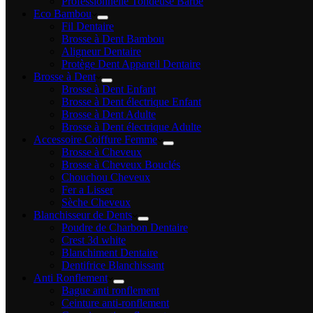
Professionnelle Tondeuse Barbe
Eco Bambou
Fil Dentaire
Brosse à Dent Bambou
Aligneur Dentaire
Protège Dent Appareil Dentaire
Brosse à Dent
Brosse à Dent Enfant
Brosse à Dent électrique Enfant
Brosse à Dent Adulte
Brosse à Dent électrique Adulte
Accessoire Coiffure Femme
Brosse à Cheveux
Brosse à Cheveux Bouclés
Chouchou Cheveux
Fer a Lisser
Sèche Cheveux
Blanchisseur de Dents
Poudre de Charbon Dentaire
Crest 3d white
Blanchiment Dentaire
Dentifrice Blanchissant
Anti Ronflement
Bague anti ronflement
Ceinture anti-ronflement