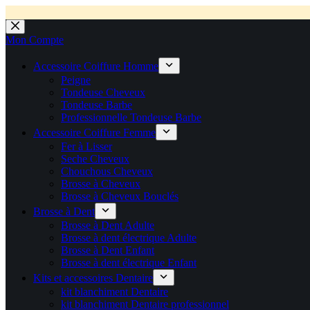
💼 Offres réservées aux professionnels 🚀 Rejoignez l’Espace P
💼 Espace Pro ouvert ! 👉 Rejoignez notre Espace Pro B2B et profite
🚚 Livraison Gratuite en Europe
🔥 Déjà adopté par les pros 👉 Passez en Espace Pro B2B 📦 Tar
🛎️
Expédition en 48h 📦 Pensé pou
Passer
au
Mon Compte
contenu
Accessoire Coiffure Homme
Peigne
Tondeuse Cheveux
Tondeuse Barbe
Professionnelle Tondeuse Barbe
Accessoire Coiffure Femme
Fer à Lisser
Seche Cheveux
Chouchous Cheveux
Brosse à Cheveux
Brosse à Cheveux Bouclés
Brosse à Dent
Brosse à Dent Adulte
Brosse à dent électrique Adulte
Brosse à Dent Enfant
Brosse à dent électrique Enfant
Kits et accessoires Dentaire
kit blanchiment Dentaire
kit blanchiment Dentaire professionnel