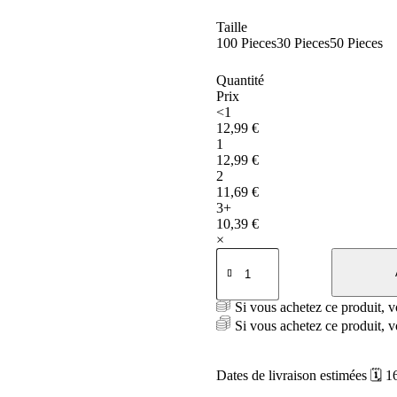
Taille
100 Pieces
30 Pieces
50 Pieces
Quantité
Prix
<1
12,99
€
1
12,99
€
2
11,69
€
3+
10,39
€
×
quantité
de
Élastiques
cheveux
Si vous achetez ce produit,
en
Si vous achetez ce produit,
nylon
Dates de livraison estimées 🗓️ 16