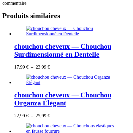
commentaire.
Produits similaires
chouchou cheveux — Chouchou
Surdimensionné en Dentelle
Ce
Plage
17,99
€
–
23,99
€
produit
de
a
prix :
plusieurs
17,99 €
variations.
à
Les
23,99 €
chouchou cheveux — Chouchou
options
Organza Élégant
peuvent
être
choisies
Ce
Plage
22,99
€
–
25,99
€
sur
produit
de
la
a
prix :
page
plusieurs
22,99 €