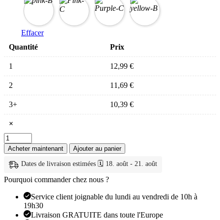
Effacer
Quantité
Prix
1
12,99
€
2
11,69
€
3+
10,39
€
×
quantité
de
Acheter maintenant
Ajouter au panier
chouchou
cheveux
Dates de livraison estimées 🗓️ 18. août - 21. août
—
Pourquoi commander chez nous ?
Chouchou
élastique
Service client joignable du lundi au vendredi de 10h à
à
19h30
grosses
Livraison GRATUITE dans toute l'Europe
perles