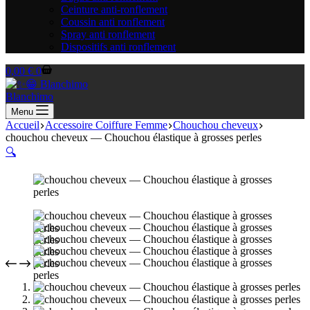
Ceinture anti-ronflement
Coussin anti ronflement
Spray anti ronflement
Dispositifs anti ronflement
Panier
0,00
€
0
d’achat
Blanchimo
Menu
Accueil
Accessoire Coiffure Femme
Chouchou cheveux
chouchou cheveux — Chouchou élastique à grosses perles
🔍