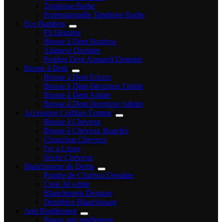
Tondeuse Barbe
Professionnelle Tondeuse Barbe
Eco Bambou
Fil Dentaire
Brosse à Dent Bambou
Aligneur Dentaire
Protège Dent Appareil Dentaire
Brosse à Dent
Brosse à Dent Enfant
Brosse à Dent électrique Enfant
Brosse à Dent Adulte
Brosse à Dent électrique Adulte
Accessoire Coiffure Femme
Brosse à Cheveux
Brosse à Cheveux Bouclés
Chouchou Cheveux
Fer a Lisser
Sèche Cheveux
Blanchisseur de Dents
Poudre de Charbon Dentaire
Crest 3d white
Blanchiment Dentaire
Dentifrice Blanchissant
Anti Ronflement
Bague anti ronflement