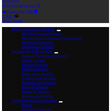
Blanchimo
💰 Gagner de l'argent 🤑
💼 Espace Pro B2B 🏢
Panier
0,00
€
0
d’achat
Mon Compte
Kits et accessoires Dentaire
kits blanchiment Dentaire
kit blanchiment Dentaire Professionnel
Détartrage Dentaire
Disjoncteur Dentaire
Accessoires Salle de Bain
Support Pommeau de Douche
Bonde Lavabo
Etagere Douche
Mitigeur Douche
Porte savon Douche
Robinet Salle de Bain
Pommeau de Douche
Barre de Douche
Chaise de Douche
Rideaux de Douche
Accessoire Coiffure Homme
Peigne
Tondeuse Cheveux