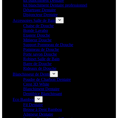
kit blanchiment Dentaire
kit blanchiment Dentaire professionnel
Détartrage Dentaire
Disjoncteur Dentaire
Accessoires Salle de Bain
Chaise de Douche
Bonde Lavabo
Etagere Douche
Mitigeur Douche
Support Pommeau de Douche
Pommeau de Douche
Porte savon Douche
Robinet Salle de Bain
Barre de Douche
Rideaux de Douche
Blanchisseur de Dents
Poudre de Charbon Dentaire
Crest 3D White
Blanchiment Dentaire
Dentifrice Blanchissant
Eco Bambou
Fil Dentaire
Brosse à Dent Bambou
Aligneur Dentaire