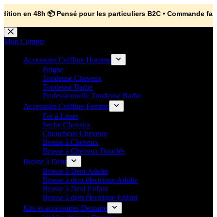
💼 Offres réservées aux professionnels 🚀 Rejoignez l’Espace P
🚀
🔥 Déjà adopté par les pros 👉 Passez en Espace Pro B2B 📦 Tar
8h 📦 Pensé pour les particuliers B2C • Commande facile et sécur
Passer
au
Mon Compte
contenu
Accessoire Coiffure Homme
Peigne
Tondeuse Cheveux
Tondeuse Barbe
Professionnelle Tondeuse Barbe
Accessoire Coiffure Femme
Fer à Lisser
Seche Cheveux
Chouchous Cheveux
Brosse à Cheveux
Brosse à Cheveux Bouclés
Brosse à Dent
Brosse à Dent Adulte
Brosse à dent électrique Adulte
Brosse à Dent Enfant
Brosse à dent électrique Enfant
Kits et accessoires Dentaire