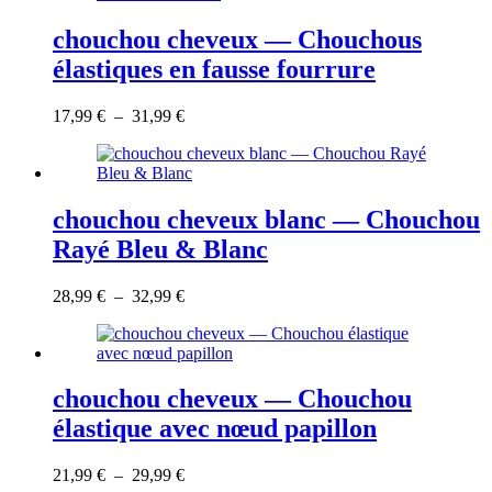
du
variations.
à
produit
Les
25,99 €
chouchou cheveux — Chouchous
options
élastiques en fausse fourrure
peuvent
être
choisies
Ce
Plage
17,99
€
–
31,99
€
sur
produit
de
la
a
prix :
page
plusieurs
17,99 €
du
variations.
à
produit
Les
31,99 €
chouchou cheveux blanc — Chouchou
options
Rayé Bleu & Blanc
peuvent
être
choisies
Ce
Plage
28,99
€
–
32,99
€
sur
produit
de
la
a
prix :
page
plusieurs
28,99 €
du
variations.
à
produit
Les
32,99 €
chouchou cheveux — Chouchou
options
élastique avec nœud papillon
peuvent
être
choisies
Ce
Plage
21,99
€
–
29,99
€