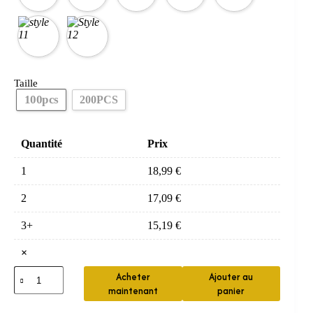
Taille
100pcs
200PCS
Quantité
Prix
1
18,99
€
2
17,09
€
3+
15,19
€
×
quantité
Acheter
Ajouter au
de
maintenant
panier
Lot
100