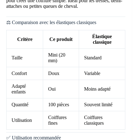
pour créer une coiffure simple. Idéal pour les tresses, demi-
attaches ou petites queues de cheval.
⚖️ Comparaison avec les élastiques classiques
Élastique
Critère
Ce produit
classique
Mini (20
Taille
Standard
mm)
Confort
Doux
Variable
Adapté
Oui
Moins adapté
enfants
Quantité
100 pièces
Souvent limité
Coiffures
Coiffures
Utilisation
fines
classiques
✅ Utilisation recommandée