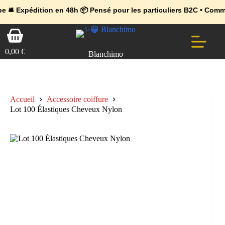
💼 Offres réservées aux professionnels 🚀 Rejoignez l’Espace Pr
🔥 Déjà adopté par les pros 👉 Passez en Espace Pro B2B 📦 Tari
dition en 48h 📦 Pensé pour les particuliers B2C • Commande faci
Passer
Panier
au
d’achat
contenu
0,00
€
Blanchimo
Accueil
Accessoire coiffure
Lot 100 Élastiques Cheveux Nylon