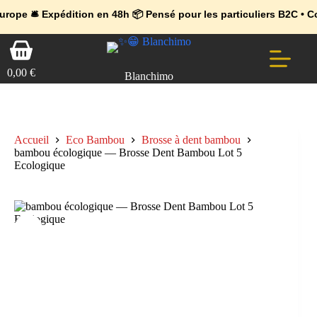
💼 Offres réservées aux professionnels 🚀 Rejoignez l’Espace Pr
🔥 Déjà adopté par les pros 👉 Passez en Espace Pro B2B 📦 Tari
e
🛎️
Expédition en 48h 📦 Pensé pour les particuliers B2C • Command
Passer
Panier
au
d’achat
contenu
0,00
€
Blanchimo
Accueil
Eco Bambou
Brosse à dent bambou
bambou écologique — Brosse Dent Bambou Lot 5
Ecologique