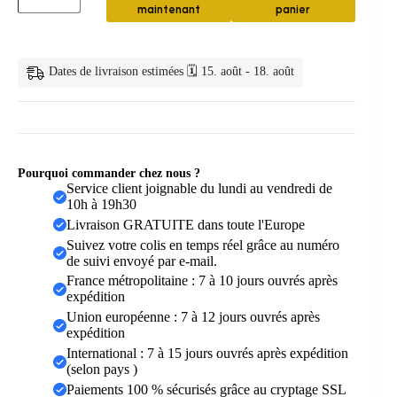
maintenant
panier
bambou
écologique
—
Brosse
Dates de livraison estimées 🗓️ 15. août - 18. août
Dent
Bambou
Lot
5
Ecologique
Pourquoi commander chez nous ?
Service client joignable du lundi au vendredi de
10h à 19h30
Livraison GRATUITE dans toute l'Europe
Suivez votre colis en temps réel grâce au numéro
de suivi envoyé par e-mail.
France métropolitaine : 7 à 10 jours ouvrés après
expédition
Union européenne : 7 à 12 jours ouvrés après
expédition
International : 7 à 15 jours ouvrés après expédition
(selon pays )
Paiements 100 % sécurisés grâce au cryptage SSL