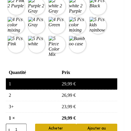
Quantité
Prix
1
29,99
€
2
26,99
€
3+
23,99
€
1
×
29,99
€
quantité
Acheter
Ajouter au
de