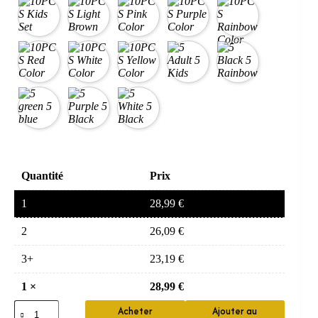
Quantité
Prix
1
28,99
€
2
26,09
€
3+
23,19
€
1
×
28,99
€
quantité
Acheter
Ajouter au
de