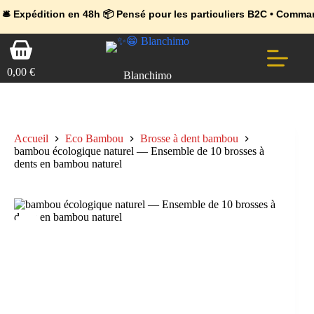
💼 Offres réservées aux professionnels 🚀 Rejoignez l’Espace Pr
🔥 Déjà adopté par les pros 👉 Passez en Espace Pro B2B 📦 Tari
tion en 48h 📦 Pensé pour les particuliers B2C • Commande facile 
Passer
Panier
au
d’achat
contenu
0,00
€
Blanchimo
Accueil
Eco Bambou
Brosse à dent bambou
bambou écologique naturel — Ensemble de 10 brosses à
dents en bambou naturel