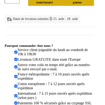
maintenant
panier
bambou
écologique
naturel
—
Dates de livraison estimées 🗓️ 15. août - 18. août
Ensemble
de
10
brosses
à
dents
en
Pourquoi commander chez nous ?
bambou
Service client joignable du lundi au vendredi de
naturel
10h à 19h30
Livraison GRATUITE dans toute l'Europe
Suivez votre colis en temps réel grâce au numéro
de suivi envoyé par e-mail.
France métropolitaine : 7 à 10 jours ouvrés après
expédition
Union européenne : 7 à 12 jours ouvrés après
expédition
International : 7 à 15 jours ouvrés après expédition
(selon pays )
Paiements 100 % sécurisés grâce au cryptage SSL