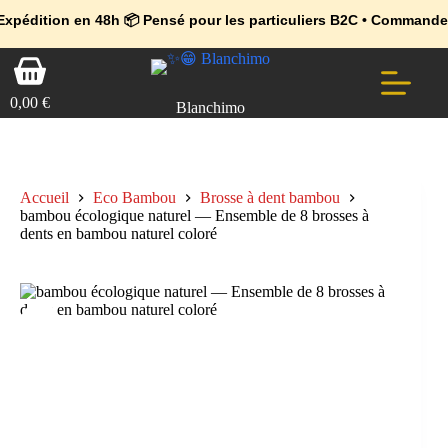
💼 Offres réservées aux professionnels 🚀 Rejoignez l’Espace Pr
🔥 Déjà adopté par les pros 👉 Passez en Espace Pro B2B 📦 Tari
 en 48h 📦 Pensé pour les particuliers B2C • Commande facile et 
Passer
Panier
au
d’achat
contenu
0,00
€
Blanchimo
Accueil
Eco Bambou
Brosse à dent bambou
bambou écologique naturel — Ensemble de 8 brosses à
dents en bambou naturel coloré