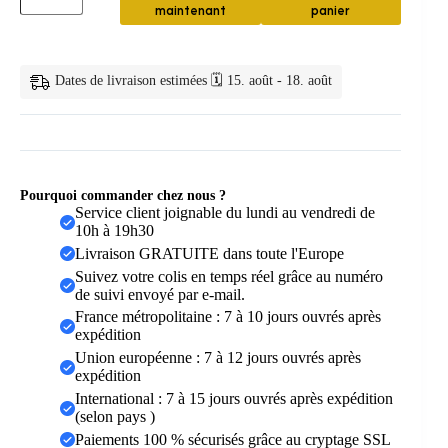
maintenant
panier
bambou
écologique
naturel
—
Dates de livraison estimées 🗓️ 15. août - 18. août
Ensemble
de
8
brosses
à
dents
en
Pourquoi commander chez nous ?
bambou
Service client joignable du lundi au vendredi de
naturel
10h à 19h30
coloré
Livraison GRATUITE dans toute l'Europe
Suivez votre colis en temps réel grâce au numéro
de suivi envoyé par e-mail.
France métropolitaine : 7 à 10 jours ouvrés après
expédition
Union européenne : 7 à 12 jours ouvrés après
expédition
International : 7 à 15 jours ouvrés après expédition
(selon pays )
Paiements 100 % sécurisés grâce au cryptage SSL