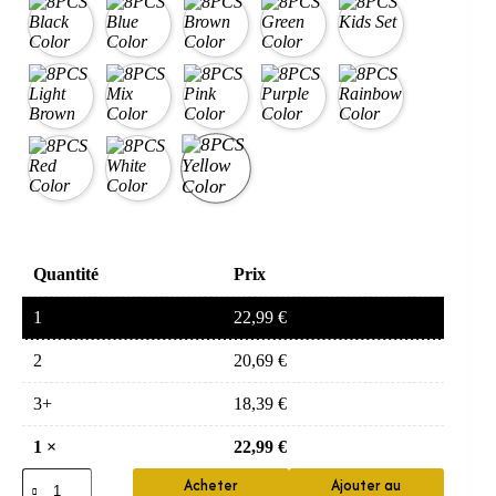
Quantité
Prix
1
22,99
€
2
20,69
€
3+
18,39
€
1
×
22,99
€
quantité
Acheter
Ajouter au
de