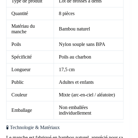
Type de produit
Lot de brosses à dents
Quantité
8 pièces
Matériau du
Bambou naturel
manche
Poils
Nylon souple sans BPA
Spécificité
Poils au charbon
Longueur
17,5 cm
Public
Adultes et enfants
Couleur
Mixte (arc-en-ciel / aléatoire)
Non emballées
Emballage
individuellement
🧪 Technologie & Matériaux
Le manche est fabriqué en bambou naturel, apprécié pour sa