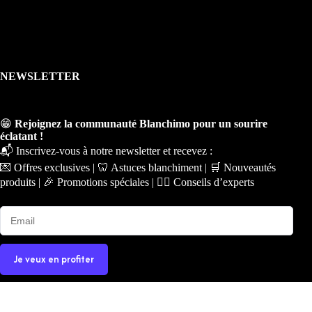
NEWSLETTER
😁
Rejoignez la communauté Blanchimo pour un sourire
éclatant !
📬 Inscrivez-vous à notre newsletter et recevez :
💌 Offres exclusives | 🦷 Astuces blanchiment | 🛒 Nouveautés
produits | 🎉 Promotions spéciales | 🧑‍⚕️ Conseils d’experts
Je veux en profiter
Copyright © 2026 - Ce site a été conçu et réalisé par
Prime-
Digital.fr
|
Plan du site