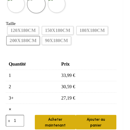
Taille
120X180CM
150X180CM
180X180CM
200X180CM
90X180CM
Quantité
Prix
1
33,99
€
2
30,59
€
3+
27,19
€
×
quantité
Acheter
Ajouter au
de
maintenant
panier
Ensemble