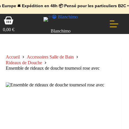
💼 Offres réservées aux professionnels 🚀 Rejoignez l’Espace Pr
🔥 Déjà adopté par les pros 👉 Passez en Espace Pro B2B 📦 Tari
ope
🛎️
Expédition en 48h 📦 Pensé pour les particuliers B2C • Comma
Passer
Panier
au
d’achat
contenu
0,00
€
Blanchimo
Accueil
Accessoires Salle de Bain
Rideaux de Douche
Ensemble de rideaux de douche tournesol rose avec