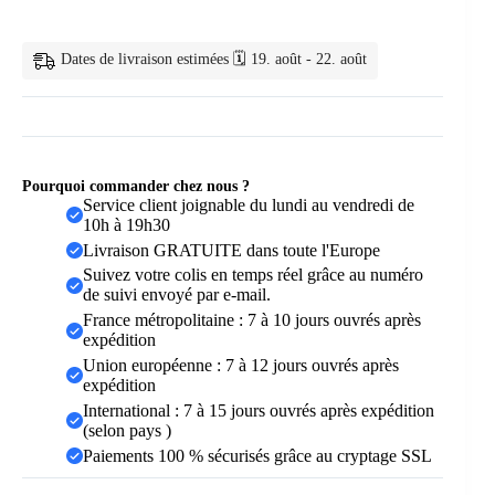
de
rideaux
de
Dates de livraison estimées 🗓️ 19. août - 22. août
douche
tournesol
rose
avec
Pourquoi commander chez nous ?
Service client joignable du lundi au vendredi de
10h à 19h30
Livraison GRATUITE dans toute l'Europe
Suivez votre colis en temps réel grâce au numéro
de suivi envoyé par e-mail.
France métropolitaine : 7 à 10 jours ouvrés après
expédition
Union européenne : 7 à 12 jours ouvrés après
expédition
International : 7 à 15 jours ouvrés après expédition
(selon pays )
Paiements 100 % sécurisés grâce au cryptage SSL