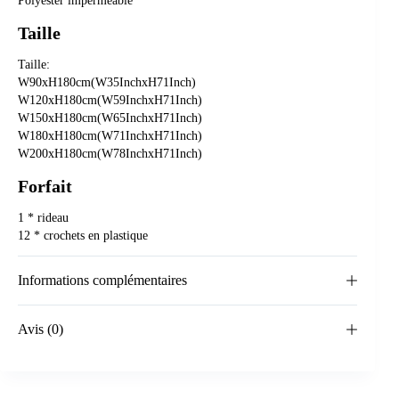
Polyester imperméable
Taille
Taille:
W90xH180cm(W35InchxH71Inch)
W120xH180cm(W59InchxH71Inch)
W150xH180cm(W65InchxH71Inch)
W180xH180cm(W71InchxH71Inch)
W200xH180cm(W78InchxH71Inch)
Forfait
1 * rideau
12 * crochets en plastique
Informations complémentaires
Avis (0)