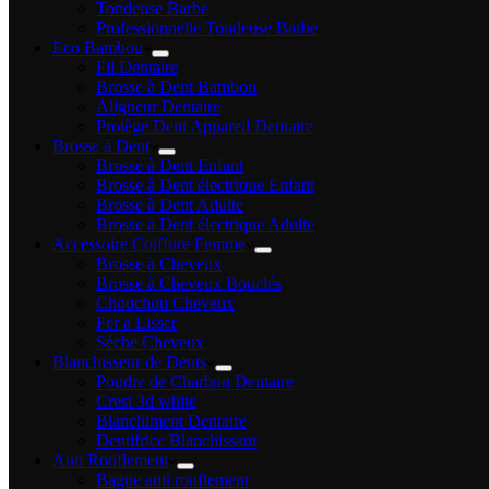
Tondeuse Barbe
Professionnelle Tondeuse Barbe
Eco Bambou
Fil Dentaire
Brosse à Dent Bambou
Aligneur Dentaire
Protège Dent Appareil Dentaire
Brosse à Dent
Brosse à Dent Enfant
Brosse à Dent électrique Enfant
Brosse à Dent Adulte
Brosse à Dent électrique Adulte
Accessoire Coiffure Femme
Brosse à Cheveux
Brosse à Cheveux Bouclés
Chouchou Cheveux
Fer a Lisser
Sèche Cheveux
Blanchisseur de Dents
Poudre de Charbon Dentaire
Crest 3d white
Blanchiment Dentaire
Dentifrice Blanchissant
Anti Ronflement
Bague anti ronflement