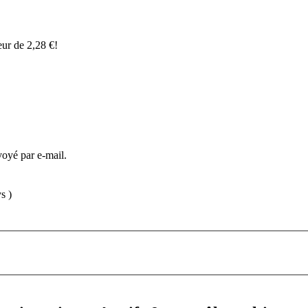
eur de
2,28
€
!
voyé par e-mail.
s )