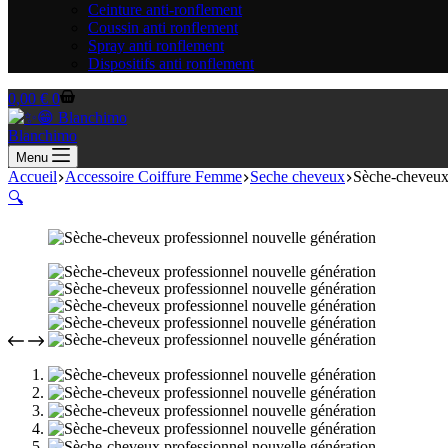
Ceinture anti-ronflement
Coussin anti ronflement
Spray anti ronflement
Dispositifs anti ronflement
Panier
0,00
€
0
d’achat
Blanchimo
Menu
Accueil
Accessoire Coiffure Femme
Seche cheveux
Sèche-cheveux 
🔍