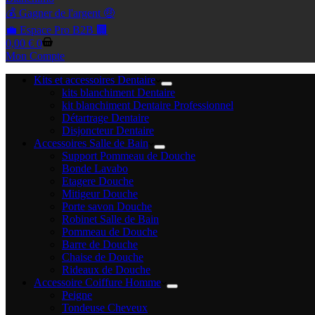
💰 Gagner de l'argent 🤑
💼 Espace Pro B2B 🏢
Panier
0,00
€
0
d’achat
Mon Compte
Kits et accessoires Dentaire
kits blanchiment Dentaire
kit blanchiment Dentaire Professionnel
Détartrage Dentaire
Disjoncteur Dentaire
Accessoires Salle de Bain
Support Pommeau de Douche
Bonde Lavabo
Etagere Douche
Mitigeur Douche
Porte savon Douche
Robinet Salle de Bain
Pommeau de Douche
Barre de Douche
Chaise de Douche
Rideaux de Douche
Accessoire Coiffure Homme
Peigne
Tondeuse Cheveux