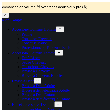
💼 Offres réservées aux professionnels 🚀 Rejoignez l’Espace P
🚚 Livraison Gratuite en Europe
🔥 Déjà adopté par les pros 👉 Passez en Espace Pro B2B 📦 Tar
🛎️
Expédition en 48h 📦 Pensé pou
s en volume 🎁 Avantages dédiés aux pros 🚀
Passer
au
Mon Compte
contenu
Accessoire Coiffure Homme
Peigne
Tondeuse Cheveux
Tondeuse Barbe
Professionnelle Tondeuse Barbe
Accessoire Coiffure Femme
Fer à Lisser
Seche Cheveux
Chouchous Cheveux
Brosse à Cheveux
Brosse à Cheveux Bouclés
Brosse à Dent
Brosse à Dent Adulte
Brosse à dent électrique Adulte
Brosse à Dent Enfant
Brosse à dent électrique Enfant
Kits et accessoires Dentaire
kit blanchiment Dentaire