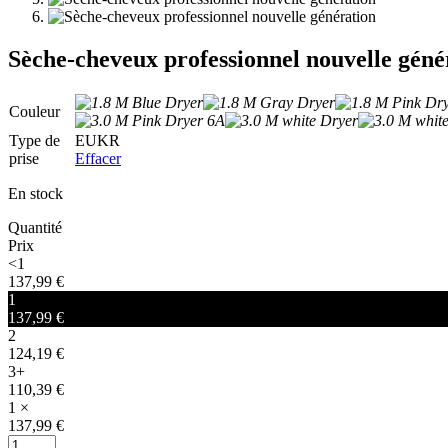
Sèche-cheveux professionnel nouvelle géné
Couleur
Type de
EU
KR
prise
Effacer
En stock
Quantité
Prix
<1
137,99
€
1
137,99
€
2
124,19
€
3+
110,39
€
1
×
137,99
€
quantité