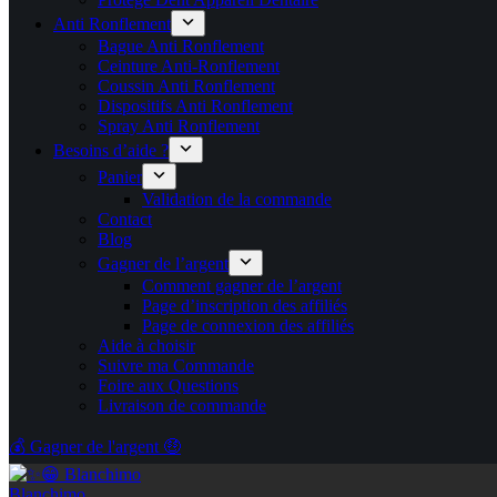
Anti Ronflement
Bague Anti Ronflement
Ceinture Anti-Ronflement
Coussin Anti Ronflement
Dispositifs Anti Ronflement
Spray Anti Ronflement
Besoins d’aide ?
Panier
Validation de la commande
Contact
Blog
Gagner de l’argent
Comment gagner de l’argent
Page d’inscription des affiliés
Page de connexion des affiliés
Aide à choisir
Suivre ma Commande
Foire aux Questions
Livraison de commande
💰 Gagner de l'argent 🤑
Blanchimo