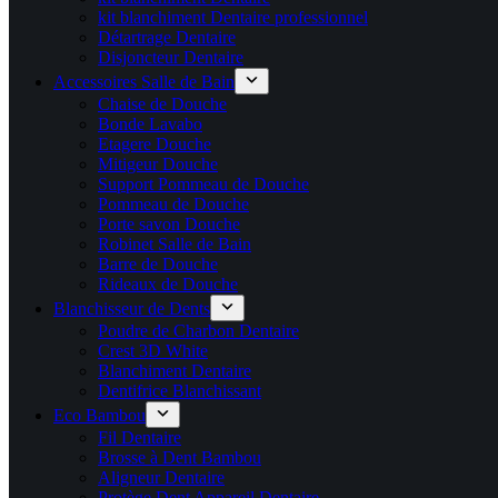
kit blanchiment Dentaire professionnel
Détartrage Dentaire
Disjoncteur Dentaire
Accessoires Salle de Bain
Chaise de Douche
Bonde Lavabo
Etagere Douche
Mitigeur Douche
Support Pommeau de Douche
Pommeau de Douche
Porte savon Douche
Robinet Salle de Bain
Barre de Douche
Rideaux de Douche
Blanchisseur de Dents
Poudre de Charbon Dentaire
Crest 3D White
Blanchiment Dentaire
Dentifrice Blanchissant
Eco Bambou
Fil Dentaire
Brosse à Dent Bambou
Aligneur Dentaire
Protège Dent Appareil Dentaire