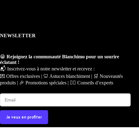
NEWSLETTER
😁
Rejoignez la communauté Blanchimo pour un sourire
éclatant !
📬 Inscrivez-vous à notre newsletter et recevez :
💌 Offres exclusives | 🦷 Astuces blanchiment | 🛒 Nouveautés
produits | 🎉 Promotions spéciales | 🧑‍⚕️ Conseils d’experts
Je veux en profiter
Copyright © 2026 - Ce site a été conçu et réalisé par
Prime-