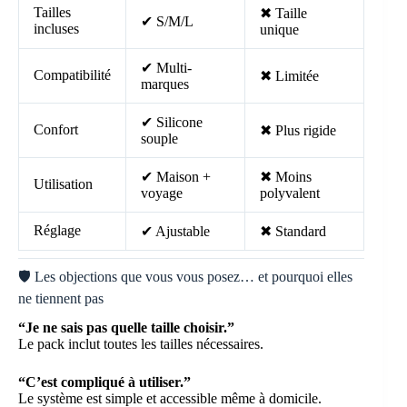
Tailles
✖ Taille
✔ S/M/L
incluses
unique
✔ Multi-
Compatibilité
✖ Limitée
marques
✔ Silicone
Confort
✖ Plus rigide
souple
✔ Maison +
✖ Moins
Utilisation
voyage
polyvalent
Réglage
✔ Ajustable
✖ Standard
🛡️ Les objections que vous vous posez… et pourquoi elles
ne tiennent pas
“Je ne sais pas quelle taille choisir.”
Le pack inclut toutes les tailles nécessaires.
“C’est compliqué à utiliser.”
Le système est simple et accessible même à domicile.