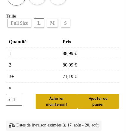
Taille
L
Full Size
M
S
Quantité
Prix
1
88,99
€
2
80,09
€
3+
71,19
€
×
quantité
Acheter
Ajouter au
de
maintenant
panier
Masque
CPAP
Nasal
NM4
Dates de livraison estimées 🗓️ 17. août - 20. août