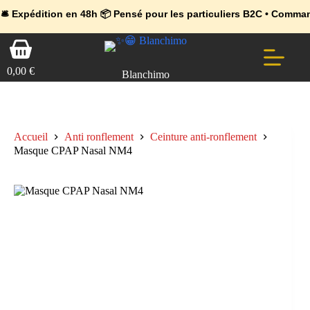
💼 Offres réservées aux professionnels 🚀 Rejoignez l’Espace Pr
🔥 Déjà adopté par les pros 👉 Passez en Espace Pro B2B 📦 Tari
tion en 48h 📦 Pensé pour les particuliers B2C • Commande facile
Passer
Panier
au
d’achat
contenu
0,00
€
Blanchimo
Accueil
Anti ronflement
Ceinture anti-ronflement
Masque CPAP Nasal NM4