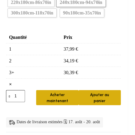
240x180cm-94x70in
220x180cm-86x70in
300x180cm-118x70in
90x180cm-35x70in
Quantité
Prix
1
37,99
€
2
34,19
€
3+
30,39
€
×
quantité
Acheter
Ajouter au
de
maintenant
panier
Rideau
de
Douche
Boho
Dates de livraison estimées 🗓️ 17. août - 20. août
Léopard
&
Tropical