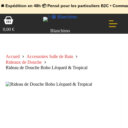
💼 Offres réservées aux professionnels 🚀 Rejoignez l’Espace Pr
🔥 Déjà adopté par les pros 👉 Passez en Espace Pro B2B 📦 Tari
tion en 48h 📦 Pensé pour les particuliers B2C • Commande facile 
Passer
Panier
au
d’achat
contenu
0,00
€
Blanchimo
Accueil
Accessoires Salle de Bain
Rideaux de Douche
Rideau de Douche Boho Léopard & Tropical