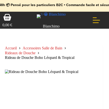
💼 Offres réservées aux professionnels 🚀 Rejoignez l’Espace Pr
🔥 Déjà adopté par les pros 👉 Passez en Espace Pro B2B 📦 Tari
sé pour les particuliers B2C • Commande facile et sécurisé 🧑‍🚀
Passer
Panier
au
d’achat
contenu
0,00
€
Blanchimo
Accueil
Accessoires Salle de Bain
Rideaux de Douche
Rideau de Douche Boho Léopard & Tropical