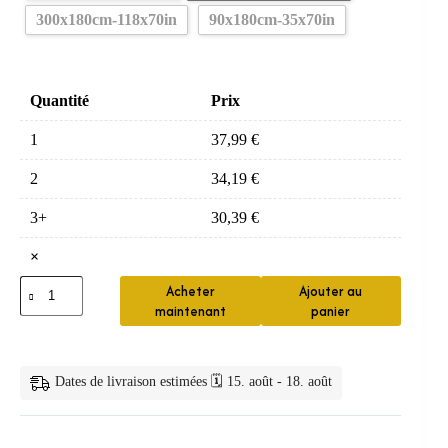
300x180cm-118x70in
90x180cm-35x70in
Quantité
Prix
1
37,99
€
2
34,19
€
3+
30,39
€
×
quantité
Acheter
Ajouter au
de
maintenant
panier
Rideau
de
Douche
Boho
Dates de livraison estimées 🗓️ 15. août - 18. août
Léopard
&
Tropical