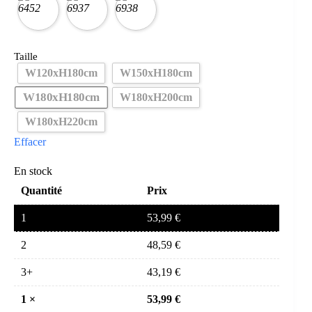
Taille
W120xH180cm
W150xH180cm
W180xH180cm
W180xH200cm
W180xH220cm
Effacer
En stock
Quantité
Prix
1
53,99
€
2
48,59
€
3+
43,19
€
1
×
53,99
€