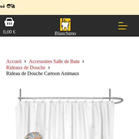
💼 Offres réservées aux professionnels 🚀 Rejoignez l’Espace Pr
🔥 Déjà adop
Passer
Panier
au
d’achat
contenu
0,00
€
Blanchimo
Accueil
Accessoires Salle de Bain
Rideaux de Douche
Rideau de Douche Cartoon Animaux