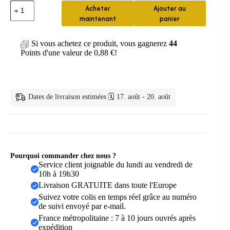
quantité
Acheter
Ajouter au
de
maintenant
panier
Rideau
de
Douche
Si vous achetez ce produit, vous gagnerez
44
Cartoon
Points d'une valeur de
0,88
€
!
Animaux
Dates de livraison estimées 🗓️ 17. août - 20. août
Pourquoi commander chez nous ?
Service client joignable du lundi au vendredi de
10h à 19h30
Livraison GRATUITE dans toute l'Europe
Suivez votre colis en temps réel grâce au numéro
de suivi envoyé par e-mail.
France métropolitaine : 7 à 10 jours ouvrés après
expédition