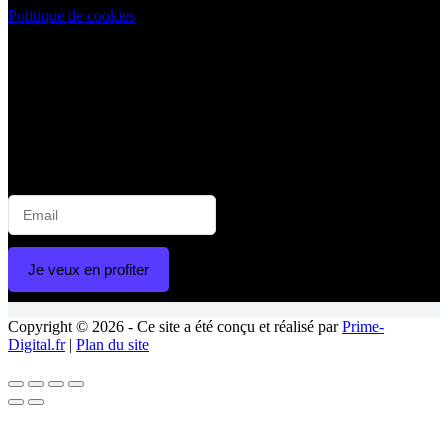
Politique de cookies
NEWSLETTER
😁
Rejoignez la communauté Blanchimo pour un sourire
éclatant !
📬 Inscrivez-vous à notre newsletter et recevez :
💌 Offres exclusives | 🦷 Astuces blanchiment | 🛒 Nouveautés
produits | 🎉 Promotions spéciales | 🧑‍⚕️ Conseils d’experts
Je veux en profiter
Copyright © 2026 - Ce site a été conçu et réalisé par
Prime-
Digital.fr
|
Plan du site