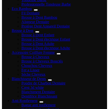
Professionnelle Tondeuse Barbe
Eco Bambou
Fil Dentaire
Brosse à Dent Bambou
Aligneur Dentaire
Protège Dent Appareil Dentaire
Brosse à Dent
Brosse à Dent Enfant
Brosse à Dent électrique Enfant
Brosse à Dent Adulte
Brosse à Dent électrique Adulte
Accessoire Coiffure Femme
Brosse à Cheveux
Brosse à Cheveux Bouclés
Chouchou Cheveux
Fer a Lisser
Sèche Cheveux
Blanchisseur de Dents
Poudre de Charbon Dentaire
Crest 3d white
Blanchiment Dentaire
Dentifrice Blanchissant
Anti Ronflement
Bague anti ronflement