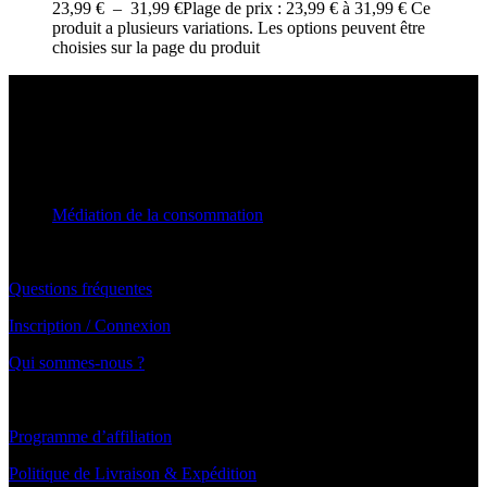
23,99
€
–
31,99
€
Plage de prix : 23,99 € à 31,99 €
Ce
produit a plusieurs variations. Les options peuvent être
choisies sur la page du produit
AIDE & CONTACT
Notre Téléphone : +33 7 66 39 21 14
Notre service client traite vos demandes du lundi au vendredi de 10h
à 19h30
Médiation de la consommation
Par email: Contact@blanchimo.fr
Questions fréquentes
Inscription / Connexion
Qui sommes-nous ?
LIENS UTILES ET PAIEMENT
Programme d’affiliation
Politique de Livraison & Expédition