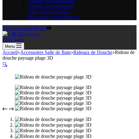
Ceinture anti-ronflement
Coussin anti ronflement
Spray anti ronflement
Dispositifs anti ronflement
Panier d’achat
0,00
€
0
Blanchimo
Menu
Accueil
Accessoires Salle de Bain
Rideaux de Douche
Rideau de
douche paysage plage 3D
🔍