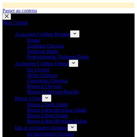
🚚 Livraison Gratuite en Europe
🛎️
Expédition en 48h 📦 Pensé pou
Passer au contenu
💼 Offres réservées aux professionnels 🚀 Rejoignez l’Espace P
💼 Espace Pro ouvert ! 👉 Rejoignez notre Espace Pro B2B et profite
🔥 Déjà adopté par les pros 👉 Passez en Espace Pro B2B 📦 Tar
Mon Compte
Accessoire Coiffure Homme
Peigne
Tondeuse Cheveux
Tondeuse Barbe
Professionnelle Tondeuse Barbe
Accessoire Coiffure Femme
Fer à Lisser
Seche Cheveux
Chouchous Cheveux
Brosse à Cheveux
Brosse à Cheveux Bouclés
Brosse à Dent
Brosse à Dent Adulte
Brosse à dent électrique Adulte
Brosse à Dent Enfant
Brosse à dent électrique Enfant
Kits et accessoires Dentaire
kit blanchiment Dentaire