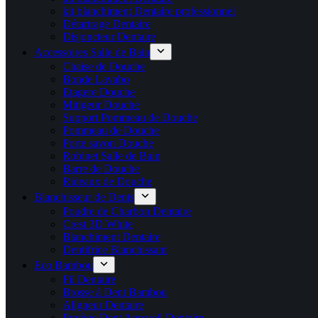
kit blanchiment Dentaire professionnel
Détartrage Dentaire
Disjoncteur Dentaire
Accessoires Salle de Bain
Chaise de Douche
Bonde Lavabo
Etagere Douche
Mitigeur Douche
Support Pommeau de Douche
Pommeau de Douche
Porte savon Douche
Robinet Salle de Bain
Barre de Douche
Rideaux de Douche
Blanchisseur de Dents
Poudre de Charbon Dentaire
Crest 3D White
Blanchiment Dentaire
Dentifrice Blanchissant
Eco Bambou
Fil Dentaire
Brosse à Dent Bambou
Aligneur Dentaire
Protège Dent Appareil Dentaire