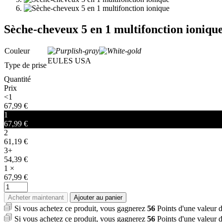
Sèche-cheveux 5 en 1 multifonction ioniqu
Couleur
EU
LES USA
Type de prise
Quantité
Prix
<1
67,99
€
1
67,99
€
2
61,19
€
3+
54,39
€
1
×
67,99
€
quantité
de
Acheter maintenant
Ajouter au panier
Sèche-
Si vous achetez ce produit, vous gagnerez
56
Points d'une valeur 
cheveux
Si vous achetez ce produit, vous gagnerez
56
Points d'une valeur 
5