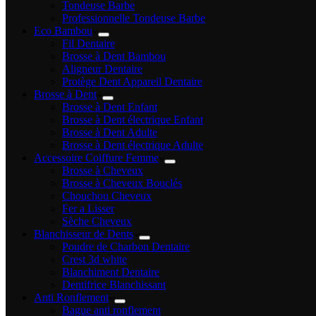
Tondeuse Barbe
Professionnelle Tondeuse Barbe
Eco Bambou
Fil Dentaire
Brosse à Dent Bambou
Aligneur Dentaire
Protège Dent Appareil Dentaire
Brosse à Dent
Brosse à Dent Enfant
Brosse à Dent électrique Enfant
Brosse à Dent Adulte
Brosse à Dent électrique Adulte
Accessoire Coiffure Femme
Brosse à Cheveux
Brosse à Cheveux Bouclés
Chouchou Cheveux
Fer a Lisser
Sèche Cheveux
Blanchisseur de Dents
Poudre de Charbon Dentaire
Crest 3d white
Blanchiment Dentaire
Dentifrice Blanchissant
Anti Ronflement
Bague anti ronflement