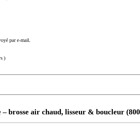
voyé par e-mail.
s )
e – brosse air chaud, lisseur & boucleur (8