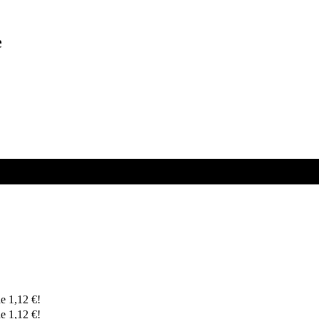
e
de
1,12
€
!
de
1,12
€
!