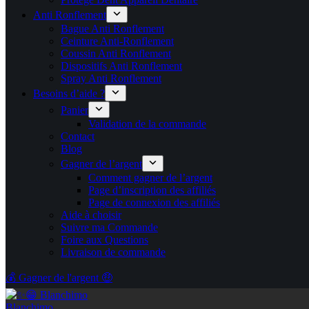
Anti Ronflement
Bague Anti Ronflement
Ceinture Anti-Ronflement
Coussin Anti Ronflement
Dispositifs Anti Ronflement
Spray Anti Ronflement
Besoins d’aide ?
Panier
Validation de la commande
Contact
Blog
Gagner de l’argent
Comment gagner de l’argent
Page d’inscription des affiliés
Page de connexion des affiliés
Aide à choisir
Suivre ma Commande
Foire aux Questions
Livraison de commande
💰 Gagner de l'argent 🤑
Blanchimo