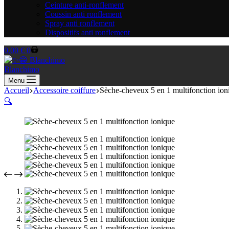
Ceinture anti-ronflement
Coussin anti ronflement
Spray anti ronflement
Dispositifs anti ronflement
Panier
0,00
€
0
d’achat
Blanchimo
Menu
Accueil
Accessoire coiffure
Sèche-cheveux 5 en 1 multifonction ion
🔍