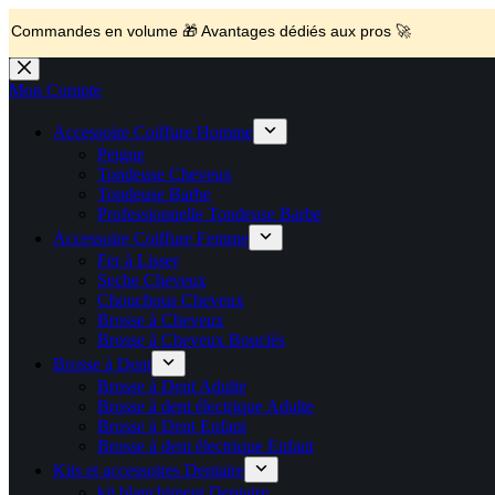
💼 Offres réservées aux professionnels 🚀 Rejoignez l’Espace P
🚚 Livraison Gratuite en Europe
🔥 Déjà adopté par les pros 👉 Passez en Espace Pro B2B 📦 Tar
🛎️
Expédition en 48h 📦 Pensé pou
ndes en volume 🎁 Avantages dédiés aux pros 🚀
Passer
au
Mon Compte
contenu
Accessoire Coiffure Homme
Peigne
Tondeuse Cheveux
Tondeuse Barbe
Professionnelle Tondeuse Barbe
Accessoire Coiffure Femme
Fer à Lisser
Seche Cheveux
Chouchous Cheveux
Brosse à Cheveux
Brosse à Cheveux Bouclés
Brosse à Dent
Brosse à Dent Adulte
Brosse à dent électrique Adulte
Brosse à Dent Enfant
Brosse à dent électrique Enfant
Kits et accessoires Dentaire
kit blanchiment Dentaire