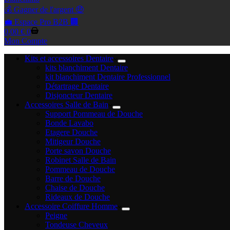
💰 Gagner de l'argent 🤑
💼 Espace Pro B2B 🏢
Panier
0,00
€
0
d’achat
Mon Compte
Kits et accessoires Dentaire
kits blanchiment Dentaire
kit blanchiment Dentaire Professionnel
Détartrage Dentaire
Disjoncteur Dentaire
Accessoires Salle de Bain
Support Pommeau de Douche
Bonde Lavabo
Etagere Douche
Mitigeur Douche
Porte savon Douche
Robinet Salle de Bain
Pommeau de Douche
Barre de Douche
Chaise de Douche
Rideaux de Douche
Accessoire Coiffure Homme
Peigne
Tondeuse Cheveux