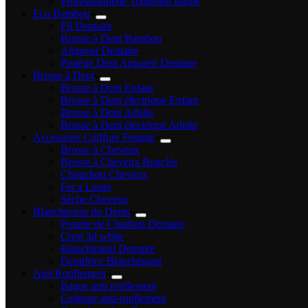
Professionnelle Tondeuse Barbe
Eco Bambou
Fil Dentaire
Brosse à Dent Bambou
Aligneur Dentaire
Protège Dent Appareil Dentaire
Brosse à Dent
Brosse à Dent Enfant
Brosse à Dent électrique Enfant
Brosse à Dent Adulte
Brosse à Dent électrique Adulte
Accessoire Coiffure Femme
Brosse à Cheveux
Brosse à Cheveux Bouclés
Chouchou Cheveux
Fer a Lisser
Sèche Cheveux
Blanchisseur de Dents
Poudre de Charbon Dentaire
Crest 3d white
Blanchiment Dentaire
Dentifrice Blanchissant
Anti Ronflement
Bague anti ronflement
Ceinture anti-ronflement