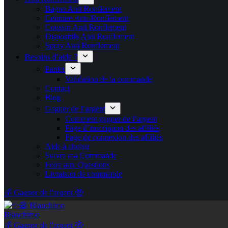
Bague Anti Ronflement
Ceinture Anti-Ronflement
Coussin Anti Ronflement
Dispositifs Anti Ronflement
Spray Anti Ronflement
Besoins d’aide ?
Panier
Validation de la commande
Contact
Blog
Gagner de l’argent
Comment gagner de l’argent
Page d’inscription des affiliés
Page de connexion des affiliés
Aide à choisir
Suivre ma Commande
Foire aux Questions
Livraison de commande
💰 Gagner de l'argent 🤑
Blanchimo
💰 Gagner de l'argent 🤑