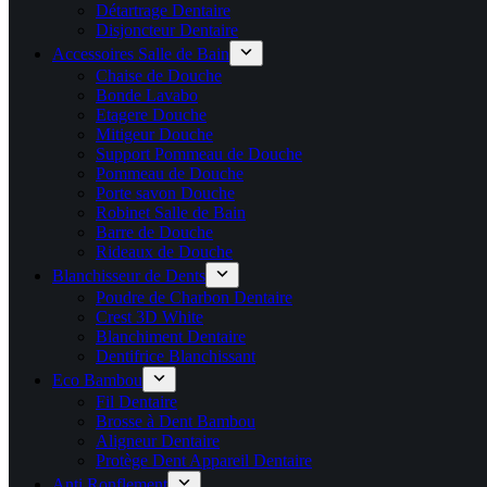
Détartrage Dentaire
Disjoncteur Dentaire
Accessoires Salle de Bain
Chaise de Douche
Bonde Lavabo
Etagere Douche
Mitigeur Douche
Support Pommeau de Douche
Pommeau de Douche
Porte savon Douche
Robinet Salle de Bain
Barre de Douche
Rideaux de Douche
Blanchisseur de Dents
Poudre de Charbon Dentaire
Crest 3D White
Blanchiment Dentaire
Dentifrice Blanchissant
Eco Bambou
Fil Dentaire
Brosse à Dent Bambou
Aligneur Dentaire
Protège Dent Appareil Dentaire
Anti Ronflement