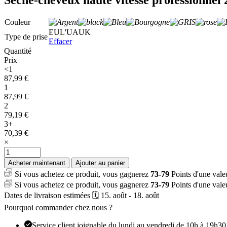
Couleur
EU
L'UA
UK
Type de prise
Effacer
Quantité
Prix
<1
87,99
€
1
87,99
€
2
79,19
€
3+
70,39
€
×
quantité
de
Acheter maintenant
Ajouter au panier
Sèche-
Si vous achetez ce produit, vous gagnerez
73-79
Points d'une val
cheveux
Si vous achetez ce produit, vous gagnerez
73-79
Points d'une val
haute
Dates de livraison estimées 🗓️ 15. août - 18. août
vitesse
professionnel
Pourquoi commander chez nous ?
2000W
Service client joignable du lundi au vendredi de 10h à 19h30