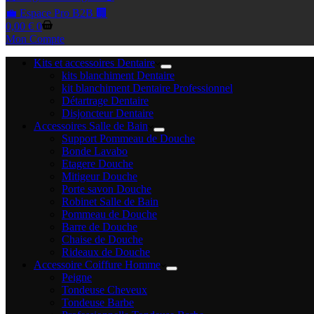
💼 Espace Pro B2B 🏢
Panier
0,00
€
0
d’achat
Mon Compte
Kits et accessoires Dentaire
kits blanchiment Dentaire
kit blanchiment Dentaire Professionnel
Détartrage Dentaire
Disjoncteur Dentaire
Accessoires Salle de Bain
Support Pommeau de Douche
Bonde Lavabo
Etagere Douche
Mitigeur Douche
Porte savon Douche
Robinet Salle de Bain
Pommeau de Douche
Barre de Douche
Chaise de Douche
Rideaux de Douche
Accessoire Coiffure Homme
Peigne
Tondeuse Cheveux
Tondeuse Barbe