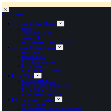
💼 Offres réservées aux professionnels 🚀 Rejoignez l’Espace P
💼 Espace Pro ouvert ! 👉 Rejoignez notre Espace Pro B2B et profite
🚚 Livraison Gratuite en Europe
🔥 Déjà adopté par les pros 👉 Passez en Espace Pro B2B 📦 Tar
🛎️
Expédition en 48h 📦 Pensé pou
Passer
au
Mon Compte
contenu
Accessoire Coiffure Homme
Peigne
Tondeuse Cheveux
Tondeuse Barbe
Professionnelle Tondeuse Barbe
Accessoire Coiffure Femme
Fer à Lisser
Seche Cheveux
Chouchous Cheveux
Brosse à Cheveux
Brosse à Cheveux Bouclés
Brosse à Dent
Brosse à Dent Adulte
Brosse à dent électrique Adulte
Brosse à Dent Enfant
Brosse à dent électrique Enfant
Kits et accessoires Dentaire
kit blanchiment Dentaire
kit blanchiment Dentaire professionnel