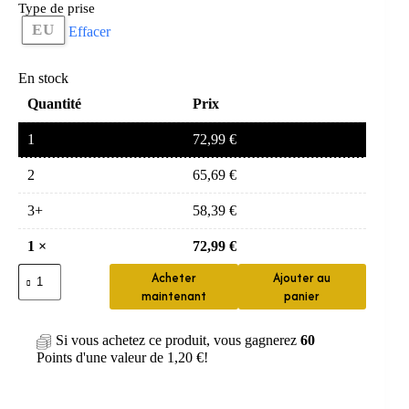
Type de prise
EU
Effacer
En stock
Quantité
Prix
1
72,99
€
2
65,69
€
3+
58,39
€
1
×
72,99
€
quantité
Acheter
Ajouter au
de
maintenant
panier
Sèche-
cheveux
Professionnel
Si vous achetez ce produit, vous gagnerez
60
Léger
Points d'une valeur de
1,20
€
!
2000W
à
Ions