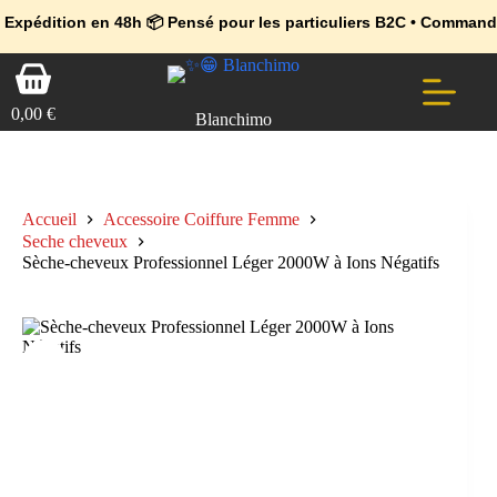
💼 Offres réservées aux professionnels 🚀 Rejoignez l’Espace Pr
🔥 Déjà adopté par les pros 👉 Passez en Espace Pro B2B 📦 Tari
 en 48h 📦 Pensé pour les particuliers B2C • Commande facile et 
Passer
Panier
au
d’achat
contenu
0,00
€
Blanchimo
Accueil
Accessoire Coiffure Femme
Seche cheveux
Sèche-cheveux Professionnel Léger 2000W à Ions Négatifs