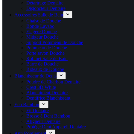
Détartrage Dentaire
Disjoncteur Dentaire
Accessoires Salle de Bain
Chaise de Douche
Bonde Lavabo
Etagere Douche
Mitigeur Douche
Support Pommeau de Douche
Pommeau de Douche
Porte savon Douche
Robinet Salle de Bain
Barre de Douche
Rideaux de Douche
Blanchisseur de Dents
Poudre de Charbon Dentaire
Crest 3D White
Blanchiment Dentaire
Dentifrice Blanchissant
Eco Bambou
Fil Dentaire
Brosse à Dent Bambou
Aligneur Dentaire
Protège Dent Appareil Dentaire
Anti Ronflement