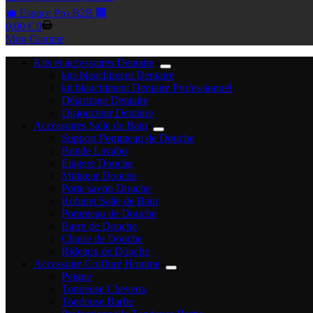
💼 Espace Pro B2B 🏢
Panier
0,00
€
0
d’achat
Mon Compte
Kits et accessoires Dentaire
kits blanchiment Dentaire
kit blanchiment Dentaire Professionnel
Détartrage Dentaire
Disjoncteur Dentaire
Accessoires Salle de Bain
Support Pommeau de Douche
Bonde Lavabo
Etagere Douche
Mitigeur Douche
Porte savon Douche
Robinet Salle de Bain
Pommeau de Douche
Barre de Douche
Chaise de Douche
Rideaux de Douche
Accessoire Coiffure Homme
Peigne
Tondeuse Cheveux
Tondeuse Barbe