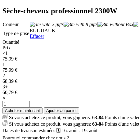
Sèche-cheveux professionnel 2300W
Couleur
EU
L'UA
UK
Type de prise
Effacer
Quantité
Prix
<1
75,99
€
1
75,99
€
2
68,39
€
3+
60,79
€
×
quantité
de
Acheter maintenant
Ajouter au panier
Sèche-
Si vous achetez ce produit, vous gagnerez
63-84
Points d'une val
cheveux
Si vous achetez ce produit, vous gagnerez
63-84
Points d'une val
professionnel
Dates de livraison estimées 🗓️ 16. août - 19. août
2300W
Pourquoi commander chez nous ?