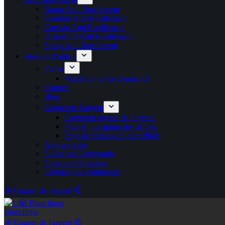
Bague Anti Ronflement
Ceinture Anti-Ronflement
Coussin Anti Ronflement
Dispositifs Anti Ronflement
Spray Anti Ronflement
Besoins d’aide ?
Panier
Validation de la commande
Contact
Blog
Gagner de l’argent
Comment gagner de l’argent
Page d’inscription des affiliés
Page de connexion des affiliés
Aide à choisir
Suivre ma Commande
Foire aux Questions
Livraison de commande
💰 Gagner de l'argent 🤑
Blanchimo
💰 Gagner de l'argent 🤑