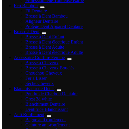
Professionnelle Tondeuse Barbe
Eco Bambou
Fil Dentaire
Brosse à Dent Bambou
Aligneur Dentaire
Protège Dent Appareil Dentaire
Brosse à Dent
Brosse à Dent Enfant
Brosse à Dent électrique Enfant
Brosse à Dent Adulte
Brosse à Dent électrique Adulte
Accessoire Coiffure Femme
Brosse à Cheveux
Brosse à Cheveux Bouclés
Chouchou Cheveux
Fer a Lisser
Sèche Cheveux
Blanchisseur de Dents
Poudre de Charbon Dentaire
Crest 3d white
Blanchiment Dentaire
Dentifrice Blanchissant
Anti Ronflement
Bague anti ronflement
Ceinture anti-ronflement