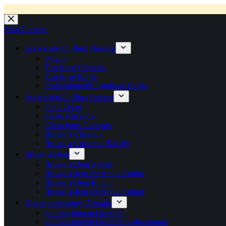
💼 Offres réservées aux professionnels 🚀 Rejoignez l’Espace P
💼 Espace Pro ouvert ! 👉 Rejoignez notre Espace Pro B2B et profite
🚚 Livraison Gratuite en Europe
🔥 Déjà adopté par les pros 👉 Passez en Espace Pro B2B 📦 Tar
🛎️
Expédition en 48h 📦 Pensé pou
Passer
au
Mon Compte
contenu
Accessoire Coiffure Homme
Peigne
Tondeuse Cheveux
Tondeuse Barbe
Professionnelle Tondeuse Barbe
Accessoire Coiffure Femme
Fer à Lisser
Seche Cheveux
Chouchous Cheveux
Brosse à Cheveux
Brosse à Cheveux Bouclés
Brosse à Dent
Brosse à Dent Adulte
Brosse à dent électrique Adulte
Brosse à Dent Enfant
Brosse à dent électrique Enfant
Kits et accessoires Dentaire
kit blanchiment Dentaire
kit blanchiment Dentaire professionnel