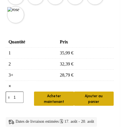
Quantité
Prix
1
35,99
€
2
32,39
€
3+
28,79
€
×
quantité
Acheter
Ajouter au
de
maintenant
panier
Brosse
Electrique
Enfant
U
Dates de livraison estimées 🗓️ 17. août - 20. août
Automatique