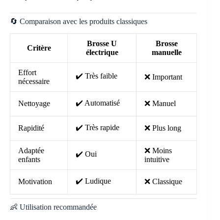
🔄 Comparaison avec les produits classiques
Brosse U
Brosse
Critère
électrique
manuelle
Effort
✔️ Très faible
❌ Important
nécessaire
✔️ Automatisé
Nettoyage
❌ Manuel
✔️ Très rapide
Rapidité
❌ Plus long
Adaptée
❌ Moins
✔️ Oui
enfants
intuitive
✔️ Ludique
Motivation
❌ Classique
👶 Utilisation recommandée