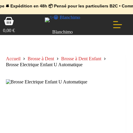
💼 Offres réservées aux professionnels 🚀 Rejoignez l’Espace Pr
🔥 Déjà adopté par les pros 👉 Passez en Espace Pro B2B 📦 Tari
dition en 48h 📦 Pensé pour les particuliers B2C • Commande faci
Passer
Panier
au
d’achat
contenu
0,00
€
Blanchimo
Accueil
Brosse à Dent
Brosse à Dent Enfant
Brosse Electrique Enfant U Automatique