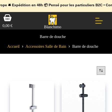
💼 Offres réservées aux professionnels 🚀 Rejoignez l’Espace Pr
🔥 Déjà adopté par les pros 👉 Passez en Espace Pro B2B 📦 Tari
🛎️
Expédition en 48h 📦 Pensé pour les particuliers B2C • Command
Passer
Panier
au
d’achat
contenu
0,00
€
Blanchimo
Barre de douche
Accueil
Accessoires Salle de Bain
Barre de douche