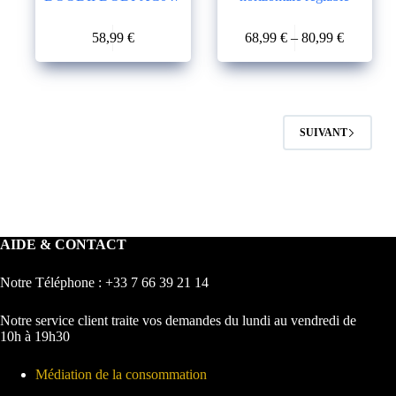
Ce
58,99
€
68,99
€
–
80,99
€
produit
Le
Le
Plage
a
prix
prix
de
plusieurs
initial
actuel
prix :
variations.
était :
est :
68,99 €
Les
76,99 €.
58,99 €.
à
options
80,99 €
SUIVANT
peuvent
être
choisies
sur
la
page
du
AIDE & CONTACT
produit
Notre Téléphone : +33 7 66 39 21 14
Notre service client traite vos demandes du lundi au vendredi de
10h à 19h30
Médiation de la consommation