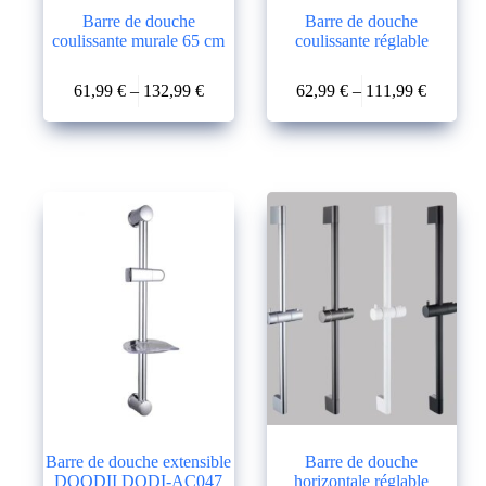
Barre de douche
Barre de douche
coulissante murale 65 cm
coulissante réglable
Ce
Ce
61,99
€
–
132,99
€
62,99
€
–
111,99
€
produit
produit
Plage
Plage
a
a
de
de
plusieurs
plusieurs
prix :
prix :
variations.
variations.
61,99 €
62,99 €
Les
Les
à
à
options
options
132,99 €
111,99 €
peuvent
peuvent
être
être
choisies
choisies
sur
sur
la
la
page
page
du
du
produit
produit
Barre de douche extensible
Barre de douche
DOODII DODI-AC047
horizontale réglable