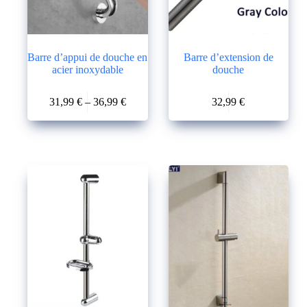
Barre d’appui de douche en
Barre d’extension de
acier inoxydable
douche
Ce
Ce
31,99
€
–
36,99
€
32,99
€
produit
produit
Plage
a
a
de
plusieurs
plusieurs
prix :
variations.
variations.
31,99 €
Les
Les
à
options
options
36,99 €
peuvent
peuvent
être
être
choisies
choisies
sur
sur
la
la
page
page
du
du
produit
produit