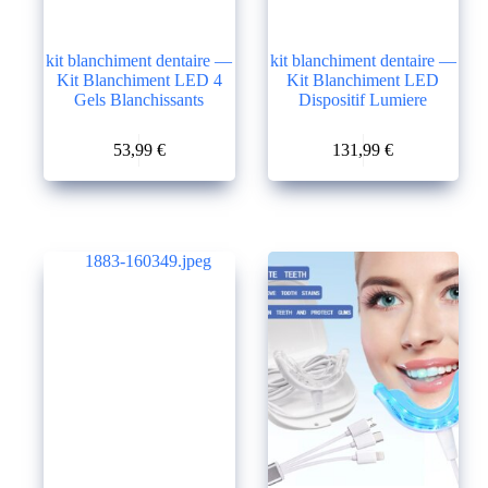
kit blanchiment dentaire —
kit blanchiment dentaire —
Kit Blanchiment LED 4
Kit Blanchiment LED
Gels Blanchissants
Dispositif Lumiere
Ce
Ce
53,99
€
131,99
€
produit
produit
Le
Le
a
a
prix
prix
plusieurs
plusieurs
initial
actuel
variations.
variations.
était :
est :
Les
Les
88,99 €.
53,99 €.
options
options
peuvent
peuvent
être
être
choisies
choisies
sur
sur
la
la
page
page
du
du
produit
produit