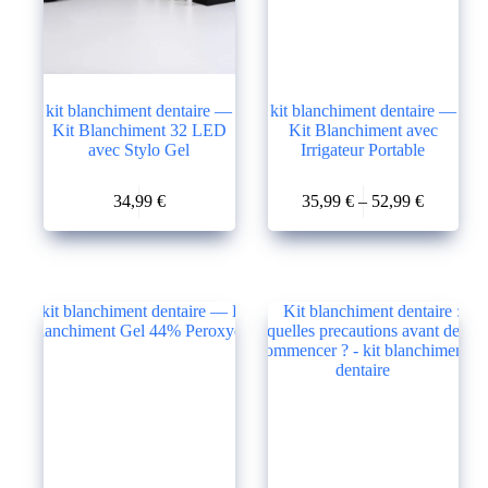
kit blanchiment dentaire —
kit blanchiment dentaire —
Kit Blanchiment 32 LED
Kit Blanchiment avec
avec Stylo Gel
Irrigateur Portable
Ce
Ce
34,99
€
35,99
€
–
52,99
€
produit
produit
Le
Le
Plage
a
a
prix
prix
de
plusieurs
plusieurs
initial
actuel
prix :
variations.
variations.
était :
est :
35,99 €
Les
Les
68,99 €.
34,99 €.
à
options
options
52,99 €
peuvent
peuvent
être
être
choisies
choisies
sur
sur
la
la
page
page
du
du
produit
produit