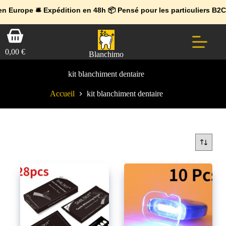
💼 Offres réservées aux professionnels 🚀 Rejoignez l’Espace Pr
🔥 Déjà adopté par les pros 👉 Passez en Espace Pro B2B 📦 Tari
Europe
🛎️
Expédition en 48h 📦 Pensé pour les particuliers B2C • Co
Passer
Panier
au
d’achat
contenu
0,00
€
Blanchimo
kit blanchiment dentaire
Accueil
kit blanchiment dentaire