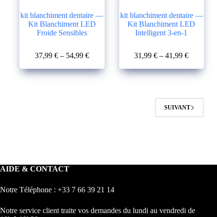
kit blanchiment dentaire —
kit blanchiment dentaire —
Kit Blanchiment LED
Kit Blanchiment LED
Froide Sensibles
Intelligent 3-en-1
Ce
Ce
37,99
€
–
54,99
€
31,99
€
–
41,99
€
produit
produit
Plage
Plage
a
a
de
de
plusieurs
plusieurs
prix :
prix :
variations.
variations.
37,99 €
31,99 €
Les
Les
à
à
options
options
54,99 €
41,99 €
SUIVANT
peuvent
peuvent
être
être
choisies
choisies
sur
sur
la
la
page
page
du
du
AIDE & CONTACT
produit
produit
Notre Téléphone : +33 7 66 39 21 14
Notre service client traite vos demandes du lundi au vendredi de