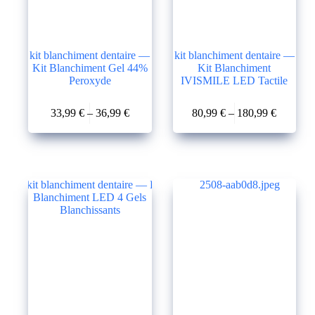
kit blanchiment dentaire —
kit blanchiment dentaire —
Kit Blanchiment Gel 44%
Kit Blanchiment
Peroxyde
IVISMILE LED Tactile
Ce
Ce
33,99
€
–
36,99
€
80,99
€
–
180,99
€
produit
produit
Plage
Plage
a
a
de
de
plusieurs
plusieurs
prix :
prix :
variations.
variations.
33,99 €
80,99 €
Les
Les
à
à
options
options
36,99 €
180,99 €
peuvent
peuvent
être
être
choisies
choisies
sur
sur
la
la
page
page
du
du
produit
produit