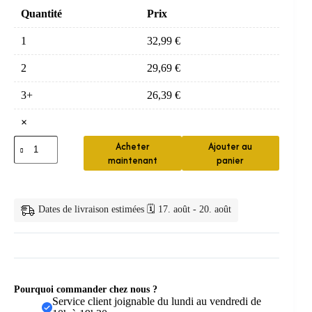
Quantité
Prix
1
32,99
€
2
29,69
€
3+
26,39
€
×
quantité
Acheter
Ajouter au
de
maintenant
panier
Correcteur
Anti-
Ronflement
en
Dates de livraison estimées 🗓️ 17. août - 20. août
Silicone
Pourquoi commander chez nous ?
Service client joignable du lundi au vendredi de