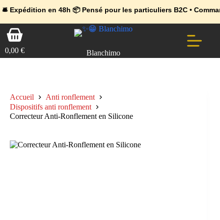
💼 Offres réservées aux professionnels 🚀 Rejoignez l’Espace Pr
🔥 Déjà adopté par les pros 👉 Passez en Espace Pro B2B 📦 Tari
tion en 48h 📦 Pensé pour les particuliers B2C • Commande facile 
Passer
Panier
au
d’achat
contenu
0,00
€
Blanchimo
Accueil
Anti ronflement
Dispositifs anti ronflement
Correcteur Anti-Ronflement en Silicone