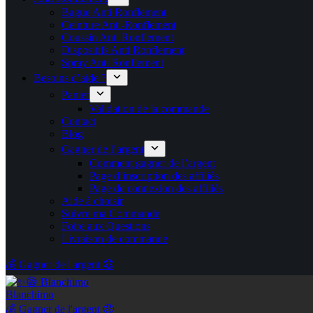
Bague Anti Ronflement
Ceinture Anti-Ronflement
Coussin Anti Ronflement
Dispositifs Anti Ronflement
Spray Anti Ronflement
Besoins d’aide ?
Panier
Validation de la commande
Contact
Blog
Gagner de l’argent
Comment gagner de l’argent
Page d’inscription des affiliés
Page de connexion des affiliés
Aide à choisir
Suivre ma Commande
Foire aux Questions
Livraison de commande
💰 Gagner de l'argent 🤑
Blanchimo
💰 Gagner de l'argent 🤑