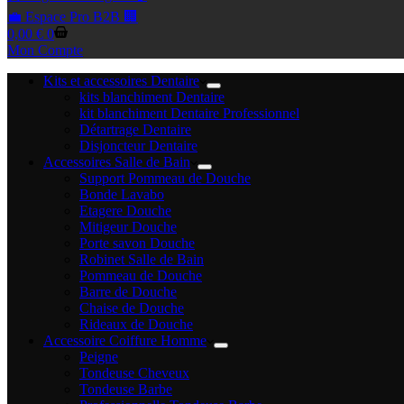
💼 Espace Pro B2B 🏢
Panier
0,00
€
0
d’achat
Mon Compte
Kits et accessoires Dentaire
kits blanchiment Dentaire
kit blanchiment Dentaire Professionnel
Détartrage Dentaire
Disjoncteur Dentaire
Accessoires Salle de Bain
Support Pommeau de Douche
Bonde Lavabo
Etagere Douche
Mitigeur Douche
Porte savon Douche
Robinet Salle de Bain
Pommeau de Douche
Barre de Douche
Chaise de Douche
Rideaux de Douche
Accessoire Coiffure Homme
Peigne
Tondeuse Cheveux
Tondeuse Barbe