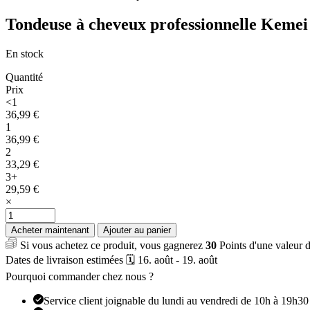
Tondeuse à cheveux professionnelle Keme
En stock
Quantité
Prix
<1
36,99
€
1
36,99
€
2
33,29
€
3+
29,59
€
×
quantité
de
Acheter maintenant
Ajouter au panier
Tondeuse
Si vous achetez ce produit, vous gagnerez
30
Points d'une valeur 
à
Dates de livraison estimées 🗓️ 16. août - 19. août
cheveux
professionnelle
Pourquoi commander chez nous ?
Kemei
Service client joignable du lundi au vendredi de 10h à 19h30
KM-