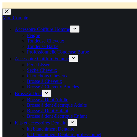
💼 Offres réservées aux professionnels 🚀 Rejoignez l’Espace P
💼 Espace Pro ouvert ! 👉 Rejoignez notre Espace Pro B2B et profite
🚚 Livraison Gratuite en Europe
🔥 Déjà adopté par les pros 👉 Passez en Espace Pro B2B 📦 Tar
🛎️
Expédition en 48h 📦 Pensé pou
Passer
au
Mon Compte
contenu
Accessoire Coiffure Homme
Peigne
Tondeuse Cheveux
Tondeuse Barbe
Professionnelle Tondeuse Barbe
Accessoire Coiffure Femme
Fer à Lisser
Seche Cheveux
Chouchous Cheveux
Brosse à Cheveux
Brosse à Cheveux Bouclés
Brosse à Dent
Brosse à Dent Adulte
Brosse à dent électrique Adulte
Brosse à Dent Enfant
Brosse à dent électrique Enfant
Kits et accessoires Dentaire
kit blanchiment Dentaire
kit blanchiment Dentaire professionnel