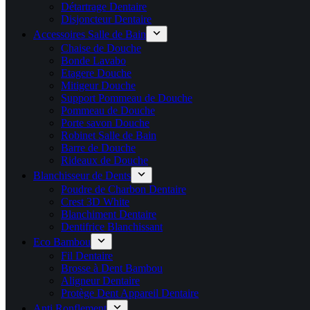
Détartrage Dentaire
Disjoncteur Dentaire
Accessoires Salle de Bain
Chaise de Douche
Bonde Lavabo
Etagere Douche
Mitigeur Douche
Support Pommeau de Douche
Pommeau de Douche
Porte savon Douche
Robinet Salle de Bain
Barre de Douche
Rideaux de Douche
Blanchisseur de Dents
Poudre de Charbon Dentaire
Crest 3D White
Blanchiment Dentaire
Dentifrice Blanchissant
Eco Bambou
Fil Dentaire
Brosse à Dent Bambou
Aligneur Dentaire
Protège Dent Appareil Dentaire
Anti Ronflement