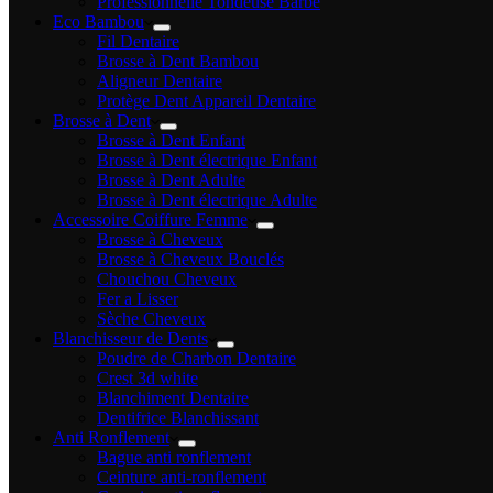
Professionnelle Tondeuse Barbe
Eco Bambou
Fil Dentaire
Brosse à Dent Bambou
Aligneur Dentaire
Protège Dent Appareil Dentaire
Brosse à Dent
Brosse à Dent Enfant
Brosse à Dent électrique Enfant
Brosse à Dent Adulte
Brosse à Dent électrique Adulte
Accessoire Coiffure Femme
Brosse à Cheveux
Brosse à Cheveux Bouclés
Chouchou Cheveux
Fer a Lisser
Sèche Cheveux
Blanchisseur de Dents
Poudre de Charbon Dentaire
Crest 3d white
Blanchiment Dentaire
Dentifrice Blanchissant
Anti Ronflement
Bague anti ronflement
Ceinture anti-ronflement