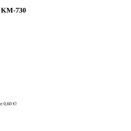
i KM-730
de
0,60
€
!