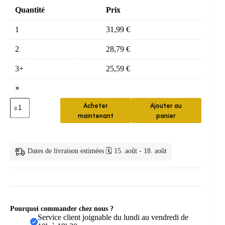
Quantité
Prix
1
31,99
€
2
28,79
€
3+
25,59
€
×
quantité
Acheter
Ajouter au
de
maintenant
panier
Porte-
vaisselle
mural
Regina
Dates de livraison estimées 🗓️ 15. août - 18. août
sans
perçage
Pourquoi commander chez nous ?
Service client joignable du lundi au vendredi de