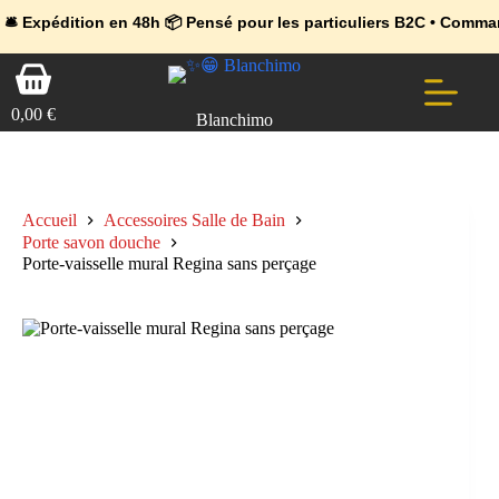
💼 Offres réservées aux professionnels 🚀 Rejoignez l’Espace Pr
🔥 Déjà adopté par les pros 👉 Passez en Espace Pro B2B 📦 Tari
tion en 48h 📦 Pensé pour les particuliers B2C • Commande facile 
Passer
Panier
au
d’achat
contenu
0,00
€
Blanchimo
Accueil
Accessoires Salle de Bain
Porte savon douche
Porte-vaisselle mural Regina sans perçage