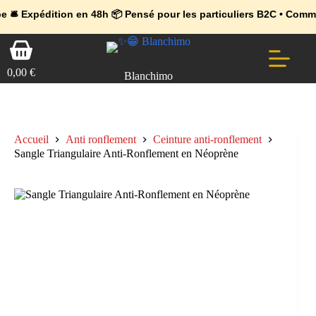
💼 Offres réservées aux professionnels 🚀 Rejoignez l’Espace Pr
🔥 Déjà adopté par les pros 👉 Passez en Espace Pro B2B 📦 Tari
dition en 48h 📦 Pensé pour les particuliers B2C • Commande facil
Passer
Panier
au
d’achat
contenu
0,00
€
Blanchimo
Accueil
Anti ronflement
Ceinture anti-ronflement
Sangle Triangulaire Anti-Ronflement en Néoprène