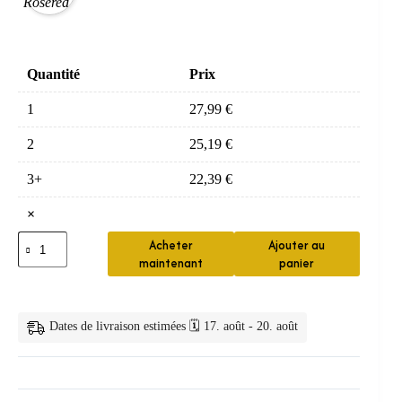
Quantité
Prix
1
27,99
€
2
25,19
€
3+
22,39
€
×
quantité
Acheter
Ajouter au
de
maintenant
panier
Sangle
Triangulaire
Anti-
Ronflement
Dates de livraison estimées 🗓️ 17. août - 20. août
en
Néoprène