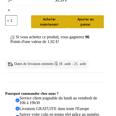
3+
50,39
€
×
quantité
Acheter
Ajouter au
de
maintenant
panier
Colonne
de
douche
Si vous achetez ce produit, vous gagnerez
96
pluie
Points d'une valeur de
1,92
€
!
réglable
Dates de livraison estimées 🗓️ 18. août - 21. août
Pourquoi commander chez nous ?
Service client joignable du lundi au vendredi de
10h à 19h30
Livraison GRATUITE dans toute l'Europe
Suivez votre colis en temps réel grâce au numéro