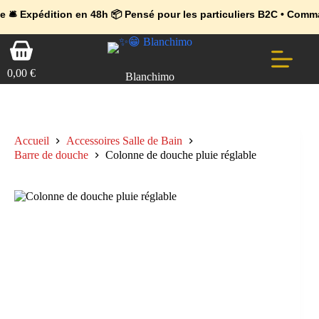
💼 Offres réservées aux professionnels 🚀 Rejoignez l’Espace Pr
🔥 Déjà adopté par les pros 👉 Passez en Espace Pro B2B 📦 Tari
dition en 48h 📦 Pensé pour les particuliers B2C • Commande faci
Passer
Panier
au
d’achat
contenu
0,00
€
Blanchimo
Accueil
Accessoires Salle de Bain
Barre de douche
Colonne de douche pluie réglable