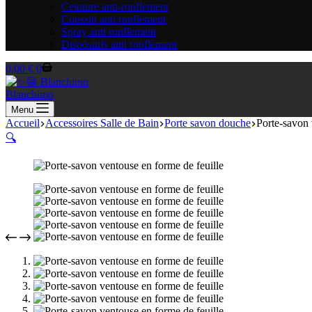
Ceinture anti-ronflement
Coussin anti ronflement
Spray anti ronflement
Dispositifs anti ronflement
Panier
0,00
€
0
d’achat
Blanchimo
Menu
Accueil
Accessoires Salle de Bain
Porte savon douche
Porte-savon 
🔍