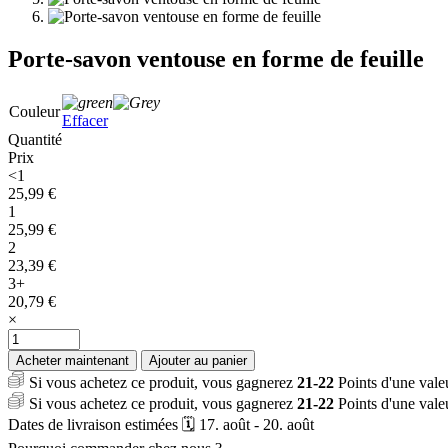
Porte-savon ventouse en forme de feuille
Couleur
Effacer
Quantité
Prix
<1
25,99
€
1
25,99
€
2
23,39
€
3+
20,79
€
×
quantité
de
Acheter maintenant
Ajouter au panier
Porte-
Si vous achetez ce produit, vous gagnerez
21-22
Points d'une val
savon
Si vous achetez ce produit, vous gagnerez
21-22
Points d'une val
ventouse
Dates de livraison estimées 🗓️ 17. août - 20. août
en
forme