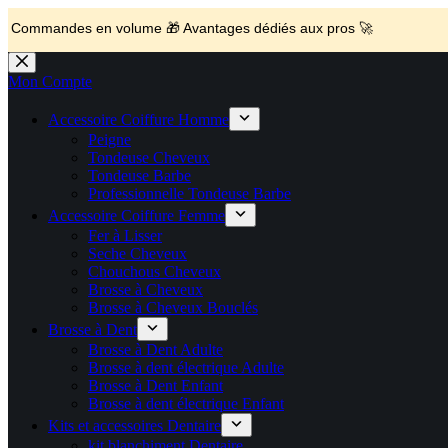
💼 Offres réservées aux professionnels 🚀 Rejoignez l’Espace P
🚚 Livraison Gratuite en Europe
🔥 Déjà adopté par les pros 👉 Passez en Espace Pro B2B 📦 Tar
🛎️
Expédition en 48h 📦 Pensé pou
ndes en volume 🎁 Avantages dédiés aux pros 🚀
Passer
au
Mon Compte
contenu
Accessoire Coiffure Homme
Peigne
Tondeuse Cheveux
Tondeuse Barbe
Professionnelle Tondeuse Barbe
Accessoire Coiffure Femme
Fer à Lisser
Seche Cheveux
Chouchous Cheveux
Brosse à Cheveux
Brosse à Cheveux Bouclés
Brosse à Dent
Brosse à Dent Adulte
Brosse à dent électrique Adulte
Brosse à Dent Enfant
Brosse à dent électrique Enfant
Kits et accessoires Dentaire
kit blanchiment Dentaire