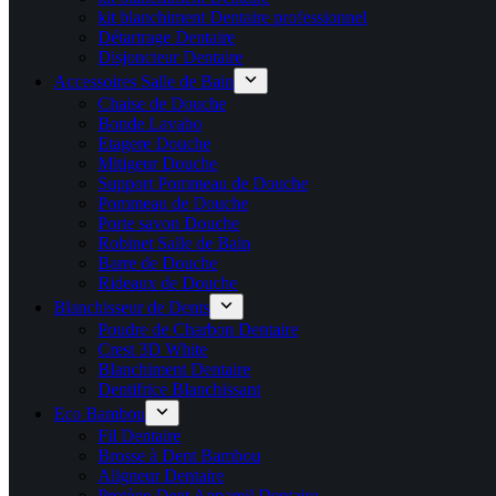
kit blanchiment Dentaire professionnel
Détartrage Dentaire
Disjoncteur Dentaire
Accessoires Salle de Bain
Chaise de Douche
Bonde Lavabo
Etagere Douche
Mitigeur Douche
Support Pommeau de Douche
Pommeau de Douche
Porte savon Douche
Robinet Salle de Bain
Barre de Douche
Rideaux de Douche
Blanchisseur de Dents
Poudre de Charbon Dentaire
Crest 3D White
Blanchiment Dentaire
Dentifrice Blanchissant
Eco Bambou
Fil Dentaire
Brosse à Dent Bambou
Aligneur Dentaire
Protège Dent Appareil Dentaire