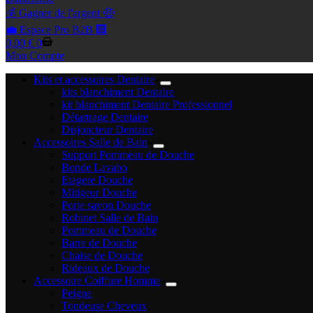
💰 Gagner de l'argent 🤑
💼 Espace Pro B2B 🏢
Panier
0,00
€
0
d’achat
Mon Compte
Kits et accessoires Dentaire
kits blanchiment Dentaire
kit blanchiment Dentaire Professionnel
Détartrage Dentaire
Disjoncteur Dentaire
Accessoires Salle de Bain
Support Pommeau de Douche
Bonde Lavabo
Etagere Douche
Mitigeur Douche
Porte savon Douche
Robinet Salle de Bain
Pommeau de Douche
Barre de Douche
Chaise de Douche
Rideaux de Douche
Accessoire Coiffure Homme
Peigne
Tondeuse Cheveux