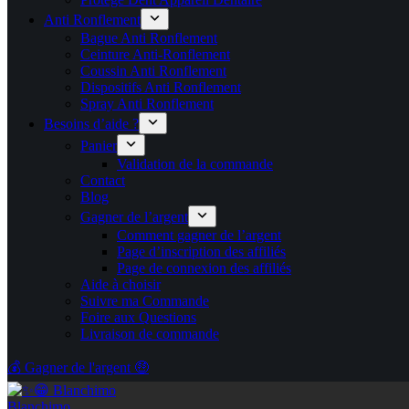
Anti Ronflement
Bague Anti Ronflement
Ceinture Anti-Ronflement
Coussin Anti Ronflement
Dispositifs Anti Ronflement
Spray Anti Ronflement
Besoins d’aide ?
Panier
Validation de la commande
Contact
Blog
Gagner de l’argent
Comment gagner de l’argent
Page d’inscription des affiliés
Page de connexion des affiliés
Aide à choisir
Suivre ma Commande
Foire aux Questions
Livraison de commande
💰 Gagner de l'argent 🤑
Blanchimo