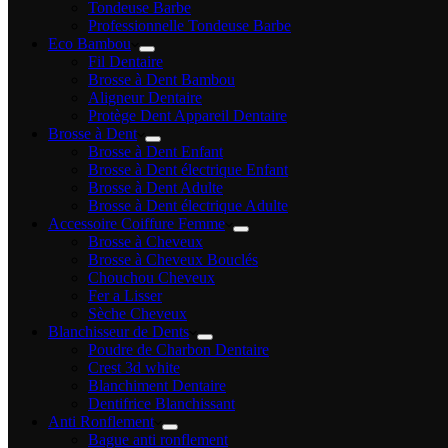
Tondeuse Barbe
Professionnelle Tondeuse Barbe
Eco Bambou
Fil Dentaire
Brosse à Dent Bambou
Aligneur Dentaire
Protège Dent Appareil Dentaire
Brosse à Dent
Brosse à Dent Enfant
Brosse à Dent électrique Enfant
Brosse à Dent Adulte
Brosse à Dent électrique Adulte
Accessoire Coiffure Femme
Brosse à Cheveux
Brosse à Cheveux Bouclés
Chouchou Cheveux
Fer a Lisser
Sèche Cheveux
Blanchisseur de Dents
Poudre de Charbon Dentaire
Crest 3d white
Blanchiment Dentaire
Dentifrice Blanchissant
Anti Ronflement
Bague anti ronflement