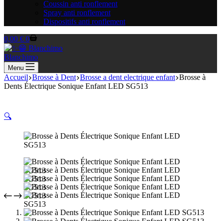
Coussin anti ronflement
Spray anti ronflement
Dispositifs anti ronflement
Panier
0,00
€
0
d’achat
Blanchimo
Menu
Accueil
Brosse à Dent
Brosse a dent electrique enfant
Brosse à
Dents Électrique Sonique Enfant LED SG513
🔍