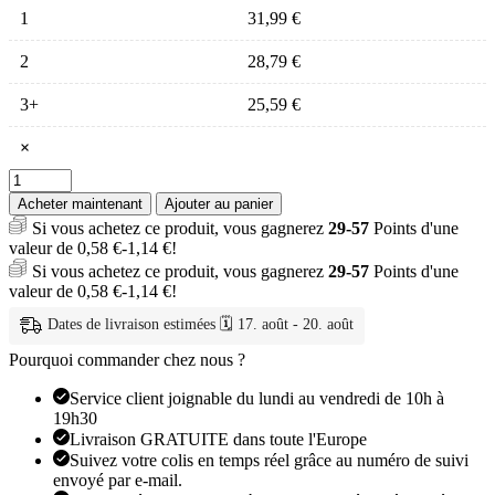
1
31,99
€
2
28,79
€
3+
25,59
€
×
quantité
de
Acheter maintenant
Ajouter au panier
Brosse
Si vous achetez ce produit, vous gagnerez
29-57
Points d'une
à
valeur de
0,58
€
-
1,14
€
!
Dents
Si vous achetez ce produit, vous gagnerez
29-57
Points d'une
Électrique
valeur de
0,58
€
-
1,14
€
!
Sonique
Enfant
Dates de livraison estimées 🗓️ 17. août - 20. août
LED
SG513
Pourquoi commander chez nous ?
Service client joignable du lundi au vendredi de 10h à
19h30
Livraison GRATUITE dans toute l'Europe
Suivez votre colis en temps réel grâce au numéro de suivi
envoyé par e-mail.