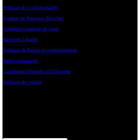
Politique de Confidentialités
Système de Paiement Sécuriser
Condition Générale de vente
Mentions Légales
Politique de Retour et remboursement
Suivre commande
Conditions Générales d’Utilisation
Politique de cookies
NEWSLETTER
😁
Rejoignez la communauté Blanchimo pour un sourire
éclatant !
📬 Inscrivez-vous à notre newsletter et recevez :
💌 Offres exclusives | 🦷 Astuces blanchiment | 🛒 Nouveautés
produits | 🎉 Promotions spéciales | 🧑‍⚕️ Conseils d’experts