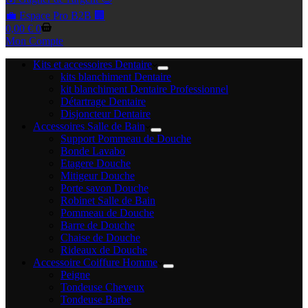
💼 Espace Pro B2B 🏢
Panier
0,00
€
0
d’achat
Mon Compte
Kits et accessoires Dentaire
kits blanchiment Dentaire
kit blanchiment Dentaire Professionnel
Détartrage Dentaire
Disjoncteur Dentaire
Accessoires Salle de Bain
Support Pommeau de Douche
Bonde Lavabo
Etagere Douche
Mitigeur Douche
Porte savon Douche
Robinet Salle de Bain
Pommeau de Douche
Barre de Douche
Chaise de Douche
Rideaux de Douche
Accessoire Coiffure Homme
Peigne
Tondeuse Cheveux
Tondeuse Barbe