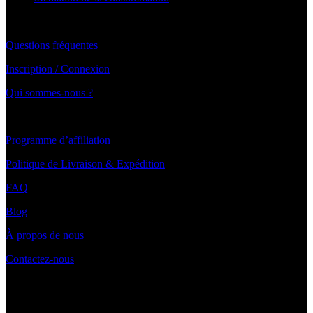
choisies
sur
Par email: Contact@blanchimo.fr
la
page
Questions fréquentes
du
produit
Inscription / Connexion
Qui sommes-nous ?
LIENS UTILES ET PAIEMENT
Programme d’affiliation
Politique de Livraison & Expédition
FAQ
Blog
À propos de nous
Contactez-nous
INFORMATIONS