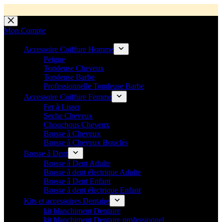
💼 Offres réservées aux professionnels 🚀 Rejoignez l’Espace P
💼 Espace Pro ouvert ! 👉 Rejoignez notre Espace Pro B2B et profite
🚚 Livraison Gratuite en Europe
🔥 Déjà adopté par les pros 👉 Passez en Espace Pro B2B 📦 Tar
🛎️
Expédition en 48h 📦 Pensé pou
Passer
au
Mon Compte
contenu
Accessoire Coiffure Homme
Peigne
Tondeuse Cheveux
Tondeuse Barbe
Professionnelle Tondeuse Barbe
Accessoire Coiffure Femme
Fer à Lisser
Seche Cheveux
Chouchous Cheveux
Brosse à Cheveux
Brosse à Cheveux Bouclés
Brosse à Dent
Brosse à Dent Adulte
Brosse à dent électrique Adulte
Brosse à Dent Enfant
Brosse à dent électrique Enfant
Kits et accessoires Dentaire
kit blanchiment Dentaire
kit blanchiment Dentaire professionnel