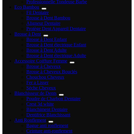
Professionnelle Tondeuse Barbe
Eco Bambou
Fil Dentaire
Brosse à Dent Bambou
Aligneur Dentaire
Protège Dent Appareil Dentaire
Brosse à Dent
Brosse à Dent Enfant
Brosse à Dent électrique Enfant
Brosse à Dent Adulte
Brosse à Dent électrique Adulte
Accessoire Coiffure Femme
Brosse à Cheveux
Brosse à Cheveux Bouclés
Chouchou Cheveux
Fer a Lisser
Sèche Cheveux
Blanchisseur de Dents
Poudre de Charbon Dentaire
Crest 3d white
Blanchiment Dentaire
Dentifrice Blanchissant
Anti Ronflement
Bague anti ronflement
Ceinture anti-ronflement