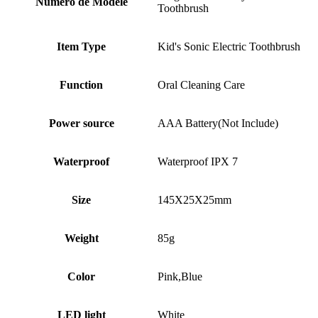
Numéro de Modèle
Toothbrush
Item Type
Kid's Sonic Electric Toothbrush
Function
Oral Cleaning Care
Power source
AAA Battery(Not Include)
Waterproof
Waterproof IPX 7
Size
145X25X25mm
Weight
85g
Color
Pink,Blue
LED light
White