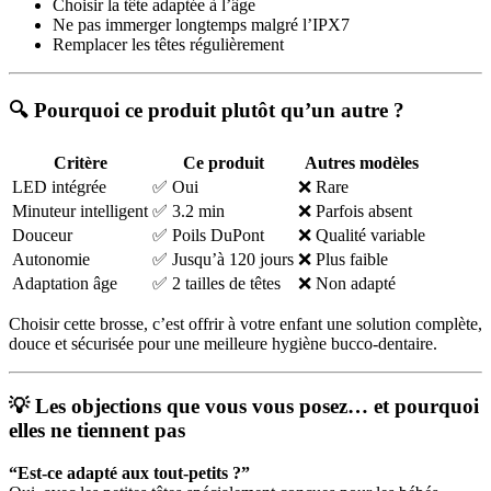
Choisir la tête adaptée à l’âge
Ne pas immerger longtemps malgré l’IPX7
Remplacer les têtes régulièrement
🔍 Pourquoi ce produit plutôt qu’un autre ?
Critère
Ce produit
Autres modèles
LED intégrée
✅ Oui
❌ Rare
Minuteur intelligent
✅ 3.2 min
❌ Parfois absent
Douceur
✅ Poils DuPont
❌ Qualité variable
Autonomie
✅ Jusqu’à 120 jours
❌ Plus faible
Adaptation âge
✅ 2 tailles de têtes
❌ Non adapté
Choisir cette brosse, c’est offrir à votre enfant une solution complète,
douce et sécurisée pour une meilleure hygiène bucco-dentaire.
💡 Les objections que vous vous posez… et pourquoi
elles ne tiennent pas
“Est-ce adapté aux tout-petits ?”