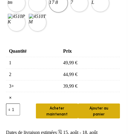
Quantité
Prix
1
49,99
€
2
44,99
€
3+
39,99
€
×
quantité
Acheter
Ajouter au
de
maintenant
panier
Brosse
Electrique
Oral-
B
Dates de livraison estimées 🗓️ 15. août - 18. août