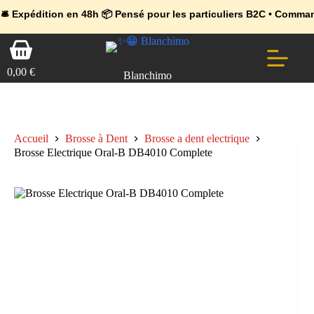
💼 Offres réservées aux professionnels 🚀 Rejoignez l’Espace Pr
🔥 Déjà adopté par les pros 👉 Passez en Espace Pro B2B 📦 Tari
ion en 48h 📦 Pensé pour les particuliers B2C • Commande facile 
Passer
Panier
au
d’achat
contenu
0,00
€
Blanchimo
Accueil
Brosse à Dent
Brosse a dent electrique
Brosse Electrique Oral-B DB4010 Complete