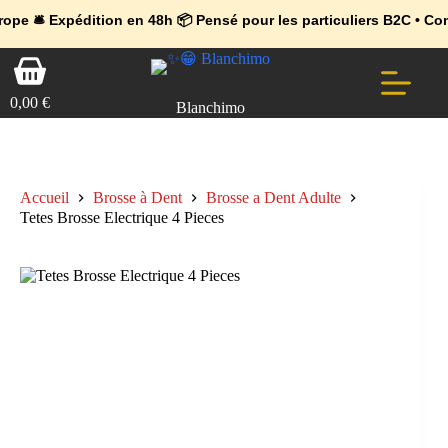
💼 Offres réservées aux professionnels 🚀 Rejoignez l’Espace Pr
🔥 Déjà adopté par les pros 👉 Passez en Espace Pro B2B 📦 Tari
xpédition en 48h 📦 Pensé pour les particuliers B2C • Commande f
Passer
Panier
au
d’achat
contenu
0,00
€
Blanchimo
Accueil
Brosse à Dent
Brosse a Dent Adulte
Tetes Brosse Electrique 4 Pieces