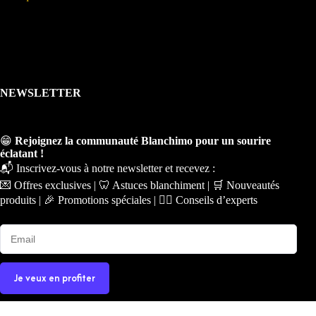
NEWSLETTER
😁
Rejoignez la communauté Blanchimo pour un sourire
éclatant !
📬 Inscrivez-vous à notre newsletter et recevez :
💌 Offres exclusives | 🦷 Astuces blanchiment | 🛒 Nouveautés
produits | 🎉 Promotions spéciales | 🧑‍⚕️ Conseils d’experts
Je veux en profiter
Copyright © 2026 - Ce site a été conçu et réalisé par
Prime-