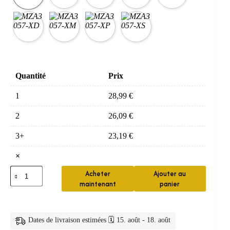
Quantité
Prix
1
28,99
€
2
26,09
€
3+
23,19
€
×
quantité
Acheter
Ajouter au
de
maintenant
panier
Tetes
Brosse
Electrique
4
Dates de livraison estimées 🗓️ 15. août - 18. août
Pieces