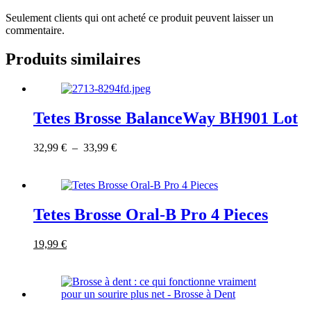
Seulement clients qui ont acheté ce produit peuvent laisser un
commentaire.
Produits similaires
Tetes Brosse BalanceWay BH901 Lot
Ce
Plage
32,99
€
–
33,99
€
produit
de
a
prix :
plusieurs
32,99 €
variations.
à
Les
33,99 €
Tetes Brosse Oral-B Pro 4 Pieces
options
peuvent
Le
Ce
Le
19,99
€
être
prix
produit
prix
choisies
initial
a
actuel
sur
était :
plusieurs
est :
la
45,99 €.
variations.
19,99 €.
page
Les
du