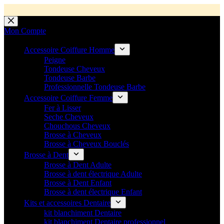
💼 Offres réservées aux professionnels 🚀 Rejoignez l’Espace P
💼 Espace Pro ouvert ! 👉 Rejoignez notre Espace Pro B2B et profite
🚚 Livraison Gratuite en Europe
🔥 Déjà adopté par les pros 👉 Passez en Espace Pro B2B 📦 Tar
🛎️
Expédition en 48h 📦 Pensé pou
Passer
au
Mon Compte
contenu
Accessoire Coiffure Homme
Peigne
Tondeuse Cheveux
Tondeuse Barbe
Professionnelle Tondeuse Barbe
Accessoire Coiffure Femme
Fer à Lisser
Seche Cheveux
Chouchous Cheveux
Brosse à Cheveux
Brosse à Cheveux Bouclés
Brosse à Dent
Brosse à Dent Adulte
Brosse à dent électrique Adulte
Brosse à Dent Enfant
Brosse à dent électrique Enfant
Kits et accessoires Dentaire
kit blanchiment Dentaire
kit blanchiment Dentaire professionnel