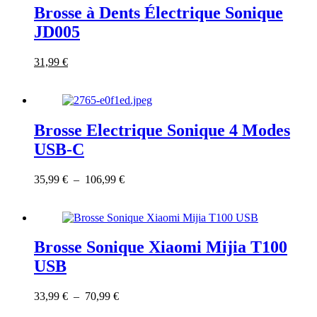
options
Brosse à Dents Électrique Sonique
produit
peuvent
JD005
être
choisies
sur
Le
Ce
Le
31,99
€
la
prix
produit
prix
page
initial
a
actuel
du
était :
plusieurs
est :
produit
77,99 €.
variations.
31,99 €.
Les
Brosse Electrique Sonique 4 Modes
options
USB-C
peuvent
être
choisies
Ce
Plage
35,99
€
–
106,99
€
sur
produit
de
la
a
prix :
page
plusieurs
35,99 €
du
variations.
à
produit
Les
106,99 €
Brosse Sonique Xiaomi Mijia T100
options
USB
peuvent
être
choisies
Ce
Plage
33,99
€
–
70,99
€
sur
produit
de