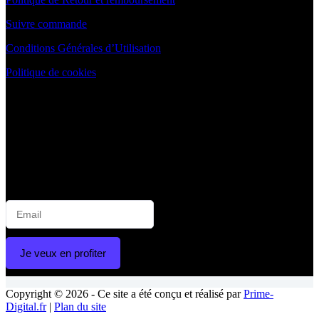
Suivre commande
Conditions Générales d’Utilisation
Politique de cookies
NEWSLETTER
😁
Rejoignez la communauté Blanchimo pour un sourire
éclatant !
📬 Inscrivez-vous à notre newsletter et recevez :
💌 Offres exclusives | 🦷 Astuces blanchiment | 🛒 Nouveautés
produits | 🎉 Promotions spéciales | 🧑‍⚕️ Conseils d’experts
Je veux en profiter
Copyright © 2026 - Ce site a été conçu et réalisé par
Prime-
Digital.fr
|
Plan du site