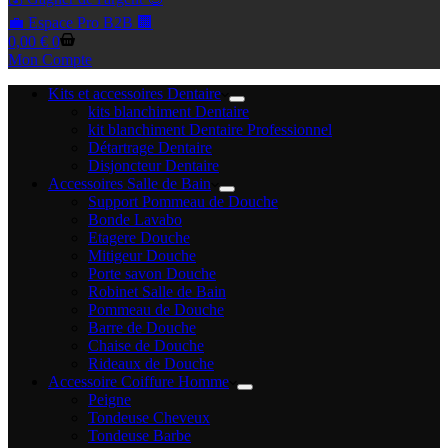
💼 Espace Pro B2B 🏢
Panier
0,00
€
0
d’achat
Mon Compte
Kits et accessoires Dentaire
kits blanchiment Dentaire
kit blanchiment Dentaire Professionnel
Détartrage Dentaire
Disjoncteur Dentaire
Accessoires Salle de Bain
Support Pommeau de Douche
Bonde Lavabo
Etagere Douche
Mitigeur Douche
Porte savon Douche
Robinet Salle de Bain
Pommeau de Douche
Barre de Douche
Chaise de Douche
Rideaux de Douche
Accessoire Coiffure Homme
Peigne
Tondeuse Cheveux
Tondeuse Barbe