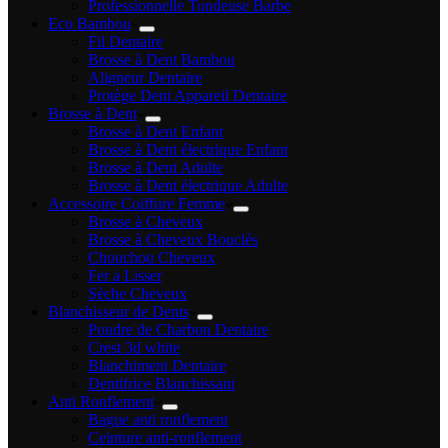
Professionnelle Tondeuse Barbe
Eco Bambou
Fil Dentaire
Brosse à Dent Bambou
Aligneur Dentaire
Protège Dent Appareil Dentaire
Brosse à Dent
Brosse à Dent Enfant
Brosse à Dent électrique Enfant
Brosse à Dent Adulte
Brosse à Dent électrique Adulte
Accessoire Coiffure Femme
Brosse à Cheveux
Brosse à Cheveux Bouclés
Chouchou Cheveux
Fer a Lisser
Sèche Cheveux
Blanchisseur de Dents
Poudre de Charbon Dentaire
Crest 3d white
Blanchiment Dentaire
Dentifrice Blanchissant
Anti Ronflement
Bague anti ronflement
Ceinture anti-ronflement