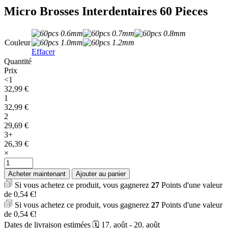
Micro Brosses Interdentaires 60 Pieces
Couleur
Effacer
Quantité
Prix
<1
32,99
€
1
32,99
€
2
29,69
€
3+
26,39
€
×
quantité
de
Acheter maintenant
Ajouter au panier
Micro
Si vous achetez ce produit, vous gagnerez
27
Points d'une valeur
Brosses
de
0,54
€
!
Interdentaires
Si vous achetez ce produit, vous gagnerez
27
Points d'une valeur
60
de
0,54
€
!
Pieces
Dates de livraison estimées 🗓️ 17. août - 20. août