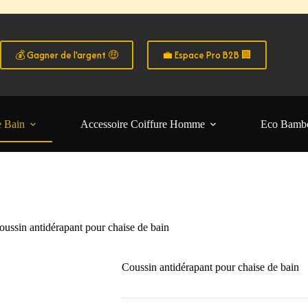
o B2B
 de tarifs exclusifs 🔥 📦 Commandes en volume 🎁 Avantages dédiés a
fs pros & avantages exclusifs 👉 Créez votre compte B2B
 les particuliers B2C • Commande facile et sécurisé 🧑‍🚀
💰 Gagner de l'argent 🤑
💼 Espace Pro B2B 🏢
e Bain
Accessoire Coiffure Homme
Eco Bamb
oussin antidérapant pour chaise de bain
Coussin antidérapant pour chaise de bain