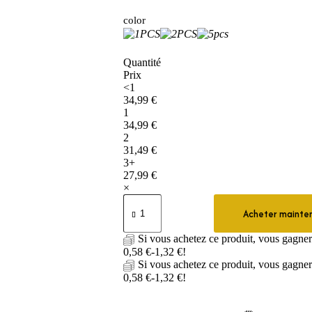
color
Quantité
Prix
<1
34,99
€
1
34,99
€
2
31,49
€
3+
27,99
€
×
quantité
de
Acheter mainte
Coussin
antidérapant
Si vous achetez ce produit, vous gagne
pour
0,58
€
-
1,32
€
!
chaise
Si vous achetez ce produit, vous gagne
de
0,58
€
-
1,32
€
!
bain