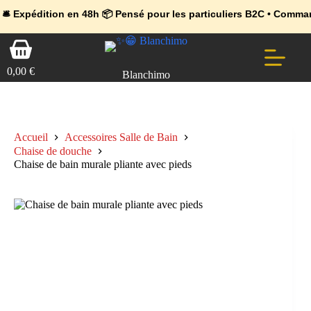
💼 Offres réservées aux professionnels 🚀 Rejoignez l’Espace Pr
🔥 Déjà adopté par les pros 👉 Passez en Espace Pro B2B 📦 Tari
ition en 48h 📦 Pensé pour les particuliers B2C • Commande facile
Passer
Panier
au
d’achat
contenu
0,00
€
Blanchimo
Accueil
Accessoires Salle de Bain
Chaise de douche
Chaise de bain murale pliante avec pieds