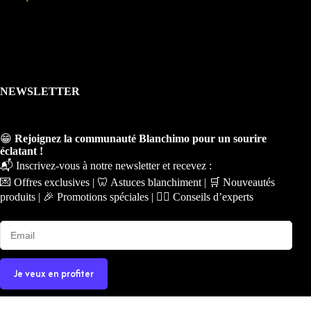
NEWSLETTER
😁
Rejoignez la communauté Blanchimo pour un sourire
éclatant !
📬 Inscrivez-vous à notre newsletter et recevez :
💌 Offres exclusives | 🦷 Astuces blanchiment | 🛒 Nouveautés
produits | 🎉 Promotions spéciales | 🧑‍⚕️ Conseils d’experts
Je veux en profiter
Copyright © 2026 - Ce site a été conçu et réalisé par
Prime-