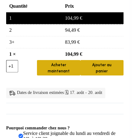
Quantité
Prix
1
104,99
€
2
94,49
€
3+
83,99
€
1
×
104,99
€
quantité
Acheter
Ajouter au
de
maintenant
panier
Chaise
de
bain
murale
Dates de livraison estimées 🗓️ 17. août - 20. août
pliante
avec
pieds
Pourquoi commander chez nous ?
Service client joignable du lundi au vendredi de