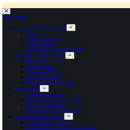
💼 Offres réservées aux professionnels 🚀 Rejoignez l’Espace P
💼 Espace Pro ouvert ! 👉 Rejoignez notre Espace Pro B2B et profite
🚚 Livraison Gratuite en Europe
🔥 Déjà adopté par les pros 👉 Passez en Espace Pro B2B 📦 Tar
🛎️
Expédition en 48h 📦 Pensé pou
Passer
au
Mon Compte
contenu
Accessoire Coiffure Homme
Peigne
Tondeuse Cheveux
Tondeuse Barbe
Professionnelle Tondeuse Barbe
Accessoire Coiffure Femme
Fer à Lisser
Seche Cheveux
Chouchous Cheveux
Brosse à Cheveux
Brosse à Cheveux Bouclés
Brosse à Dent
Brosse à Dent Adulte
Brosse à dent électrique Adulte
Brosse à Dent Enfant
Brosse à dent électrique Enfant
Kits et accessoires Dentaire
kit blanchiment Dentaire
kit blanchiment Dentaire professionnel