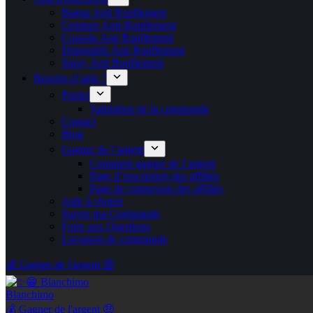
Bague Anti Ronflement
Ceinture Anti-Ronflement
Coussin Anti Ronflement
Dispositifs Anti Ronflement
Spray Anti Ronflement
Besoins d’aide ?
Panier
Validation de la commande
Contact
Blog
Gagner de l’argent
Comment gagner de l’argent
Page d’inscription des affiliés
Page de connexion des affiliés
Aide à choisir
Suivre ma Commande
Foire aux Questions
Livraison de commande
💰 Gagner de l'argent 🤑
Blanchimo
💰 Gagner de l'argent 🤑