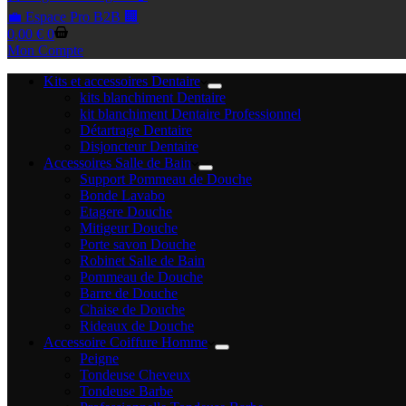
💼 Espace Pro B2B 🏢
Panier
0,00
€
0
d’achat
Mon Compte
Kits et accessoires Dentaire
kits blanchiment Dentaire
kit blanchiment Dentaire Professionnel
Détartrage Dentaire
Disjoncteur Dentaire
Accessoires Salle de Bain
Support Pommeau de Douche
Bonde Lavabo
Etagere Douche
Mitigeur Douche
Porte savon Douche
Robinet Salle de Bain
Pommeau de Douche
Barre de Douche
Chaise de Douche
Rideaux de Douche
Accessoire Coiffure Homme
Peigne
Tondeuse Cheveux
Tondeuse Barbe