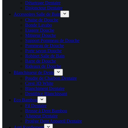
Détartrage Dentaire
Disjoncteur Dentaire
Accessoires Salle de Bain
Chaise de Douche
Bonde Lavabo
Etagere Douche
Mitigeur Douche
Support Pommeau de Douche
Pommeau de Douche
Porte savon Douche
Robinet Salle de Bain
Barre de Douche
Rideaux de Douche
Blanchisseur de Dents
Poudre de Charbon Dentaire
Crest 3D White
Blanchiment Dentaire
Dentifrice Blanchissant
Eco Bambou
Fil Dentaire
Brosse à Dent Bambou
Aligneur Dentaire
Protège Dent Appareil Dentaire
Anti Ronflement