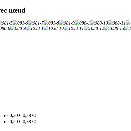
vec nœud
eur de
0,20
€
-
0,38
€
!
eur de
0,20
€
-
0,38
€
!