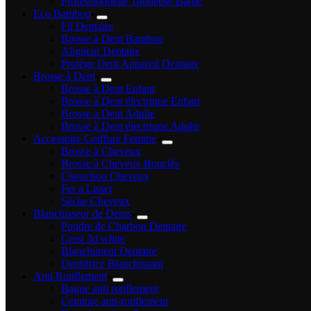
Professionnelle Tondeuse Barbe
Eco Bambou
Fil Dentaire
Brosse à Dent Bambou
Aligneur Dentaire
Protège Dent Appareil Dentaire
Brosse à Dent
Brosse à Dent Enfant
Brosse à Dent électrique Enfant
Brosse à Dent Adulte
Brosse à Dent électrique Adulte
Accessoire Coiffure Femme
Brosse à Cheveux
Brosse à Cheveux Bouclés
Chouchou Cheveux
Fer a Lisser
Sèche Cheveux
Blanchisseur de Dents
Poudre de Charbon Dentaire
Crest 3d white
Blanchiment Dentaire
Dentifrice Blanchissant
Anti Ronflement
Bague anti ronflement
Ceinture anti-ronflement