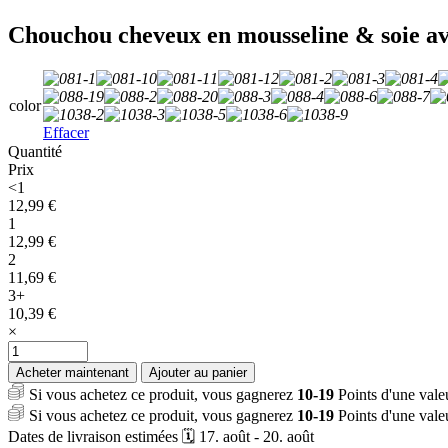
Chouchou cheveux en mousseline & soie a
color
Effacer
Quantité
Prix
<1
12,99
€
1
12,99
€
2
11,69
€
3+
10,39
€
×
quantité
de
Acheter maintenant
Ajouter au panier
Chouchou
Si vous achetez ce produit, vous gagnerez
10-19
Points d'une val
cheveux
Si vous achetez ce produit, vous gagnerez
10-19
Points d'une val
en
Dates de livraison estimées 🗓️ 17. août - 20. août
mousseline