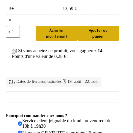
3+
13,59
€
×
quantité
Acheter
Ajouter au
de
maintenant
panier
Bonde
de
lavabo
Si vous achetez ce produit, vous gagnerez
14
pop-
Points d'une valeur de
0,28
€
!
up
universelle
avec
filtre
Dates de livraison estimées 🗓️ 19. août - 22. août
Pourquoi commander chez nous ?
Service client joignable du lundi au vendredi de
10h à 19h30
Livraison GRATUITE dans toute l'Europe