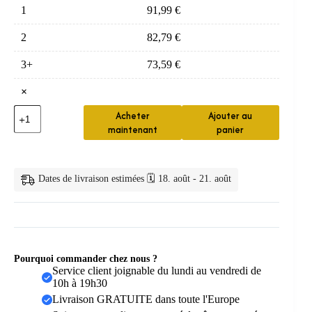
1
91,99
€
2
82,79
€
3+
73,59
€
×
quantité
Acheter
Ajouter au
de
maintenant
panier
Brosse
Sonique
Jet
Eau
Dates de livraison estimées 🗓️ 18. août - 21. août
BlackHome
Pourquoi commander chez nous ?
Service client joignable du lundi au vendredi de
10h à 19h30
Livraison GRATUITE dans toute l'Europe