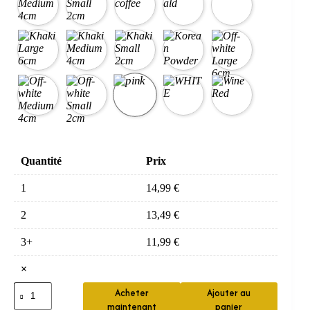
Quantité
Prix
1
14,99
€
2
13,49
€
3+
11,99
€
×
quantité
Acheter
Ajouter au
de
maintenant
panier