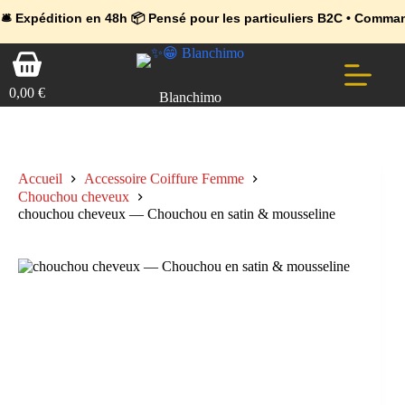
💼 Offres réservées aux professionnels 🚀 Rejoignez l’Espace Pr
🔥 Déjà adopté par les pros 👉 Passez en Espace Pro B2B 📦 Tari
ion en 48h 📦 Pensé pour les particuliers B2C • Commande facile e
Passer
Panier
au
d’achat
contenu
0,00
€
Blanchimo
Accueil
Accessoire Coiffure Femme
Chouchou cheveux
chouchou cheveux — Chouchou en satin & mousseline