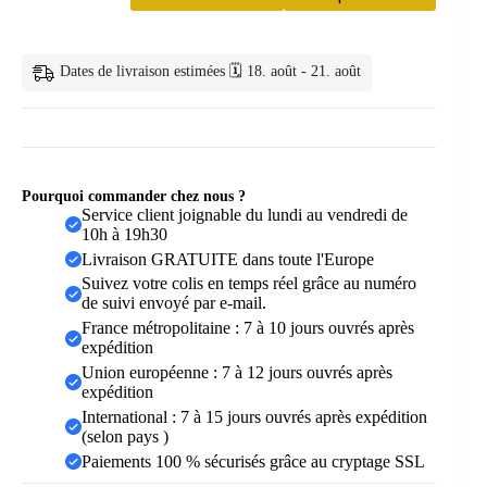
chouchou
cheveux
—
Chouchou
Dates de livraison estimées 🗓️ 18. août - 21. août
en
satin
&
mousseline
Pourquoi commander chez nous ?
Service client joignable du lundi au vendredi de
10h à 19h30
Livraison GRATUITE dans toute l'Europe
Suivez votre colis en temps réel grâce au numéro
de suivi envoyé par e-mail.
France métropolitaine : 7 à 10 jours ouvrés après
expédition
Union européenne : 7 à 12 jours ouvrés après
expédition
International : 7 à 15 jours ouvrés après expédition
(selon pays )
Paiements 100 % sécurisés grâce au cryptage SSL