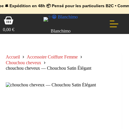
💼 Offres réservées aux professionnels 🚀 Rejoignez l’Espace Pr
🔥 Déjà adopté par les pros 👉 Passez en Espace Pro B2B 📦 Tari
dition en 48h 📦 Pensé pour les particuliers B2C • Commande faci
Passer
Panier
au
d’achat
contenu
0,00
€
Blanchimo
Accueil
Accessoire Coiffure Femme
Chouchou cheveux
chouchou cheveux — Chouchou Satin Élégant