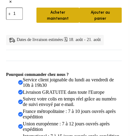
×
quantité
Acheter
Ajouter au
de
maintenant
panier
chouchou
cheveux
—
Chouchou
Dates de livraison estimées 🗓️ 18. août - 21. août
Satin
Élégant
Pourquoi commander chez nous ?
Service client joignable du lundi au vendredi de
10h à 19h30
Livraison GRATUITE dans toute l'Europe
Suivez votre colis en temps réel grâce au numéro
de suivi envoyé par e-mail.
France métropolitaine : 7 à 10 jours ouvrés après
expédition
Union européenne : 7 à 12 jours ouvrés après
expédition