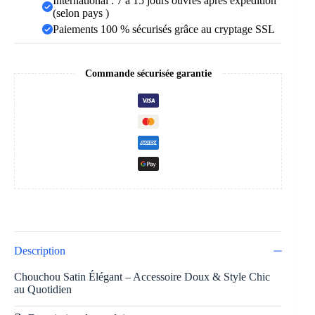
International : 7 à 15 jours ouvrés après expédition
(selon pays )
Paiements 100 % sécurisés grâce au cryptage SSL
Commande sécurisée garantie
Description
7096
Chouchou Satin Élégant – Accessoire Doux & Style Chic
au Quotidien