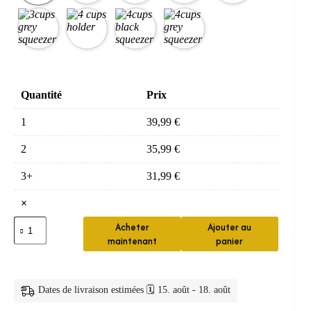
Quantité
Prix
1
39,99
€
2
35,99
€
3+
31,99
€
×
quantité
Acheter
Ajouter au
de
maintenant
panier
distributeur
savon
—
Distributeur
Dates de livraison estimées 🗓️ 15. août - 18. août
Dentifrice
Tasses