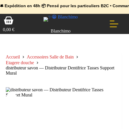
💼 Offres réservées aux professionnels 🚀 Rejoignez l’Espace Pr
🔥 Déjà adopté par les pros 👉 Passez en Espace Pro B2B 📦 Tari
ion en 48h 📦 Pensé pour les particuliers B2C • Commande facile e
Passer
Panier
au
d’achat
contenu
0,00
€
Blanchimo
Accueil
Accessoires Salle de Bain
Etagere douche
distributeur savon — Distributeur Dentifrice Tasses Support
Mural