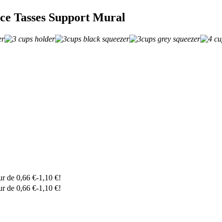
ice Tasses Support Mural
eur de
0,66
€
-
1,10
€
!
eur de
0,66
€
-
1,10
€
!