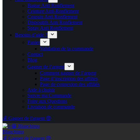
Bague Anti Ronflement
Ceinture Anti-Ronflement
Coussin Anti Ronflement
Dispositifs Anti Ronflement
Spray Anti Ronflement
Besoins d’aide ?
Panier
Validation de la commande
Contact
Blog
Gagner de l’argent
Comment gagner de l’argent
Page d’inscription des affiliés
Page de connexion des affiliés
Aide à choisir
Suivre ma Commande
Foire aux Questions
Livraison de commande
💰 Gagner de l'argent 🤑
Blanchimo
💰 Gagner de l'argent 🤑