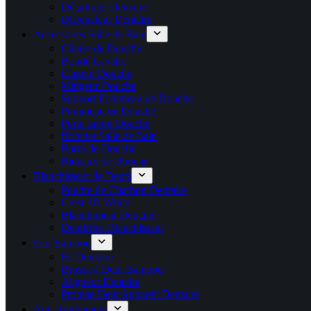
Détartrage Dentaire
Disjoncteur Dentaire
Accessoires Salle de Bain
Chaise de Douche
Bonde Lavabo
Etagere Douche
Mitigeur Douche
Support Pommeau de Douche
Pommeau de Douche
Porte savon Douche
Robinet Salle de Bain
Barre de Douche
Rideaux de Douche
Blanchisseur de Dents
Poudre de Charbon Dentaire
Crest 3D White
Blanchiment Dentaire
Dentifrice Blanchissant
Eco Bambou
Fil Dentaire
Brosse à Dent Bambou
Aligneur Dentaire
Protège Dent Appareil Dentaire
Anti Ronflement