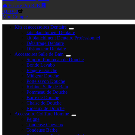
💼 Espace Pro B2B 🏢
Panier
0,00
€
0
d’achat
Mon Compte
Kits et accessoires Dentaire
kits blanchiment Dentaire
kit blanchiment Dentaire Professionnel
Détartrage Dentaire
Disjoncteur Dentaire
Accessoires Salle de Bain
Support Pommeau de Douche
Bonde Lavabo
Etagere Douche
Mitigeur Douche
Porte savon Douche
Robinet Salle de Bain
Pommeau de Douche
Barre de Douche
Chaise de Douche
Rideaux de Douche
Accessoire Coiffure Homme
Peigne
Tondeuse Cheveux
Tondeuse Barbe