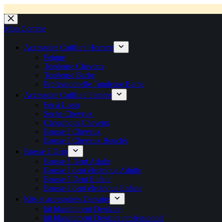
💼 Offres réservées aux professionnels 🚀 Rejoignez l’Espace P
💼 Espace Pro ouvert ! 👉 Rejoignez notre Espace Pro B2B et profite
🚚 Livraison Gratuite en Europe
🔥 Déjà adopté par les pros 👉 Passez en Espace Pro B2B 📦 Tar
🛎️
Expédition en 48h 📦 Pensé pou
Passer
au
Mon Compte
contenu
Accessoire Coiffure Homme
Peigne
Tondeuse Cheveux
Tondeuse Barbe
Professionnelle Tondeuse Barbe
Accessoire Coiffure Femme
Fer à Lisser
Seche Cheveux
Chouchous Cheveux
Brosse à Cheveux
Brosse à Cheveux Bouclés
Brosse à Dent
Brosse à Dent Adulte
Brosse à dent électrique Adulte
Brosse à Dent Enfant
Brosse à dent électrique Enfant
Kits et accessoires Dentaire
kit blanchiment Dentaire
kit blanchiment Dentaire professionnel