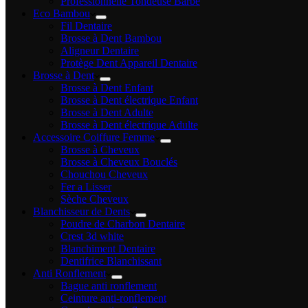
Professionnelle Tondeuse Barbe
Eco Bambou
Fil Dentaire
Brosse à Dent Bambou
Aligneur Dentaire
Protège Dent Appareil Dentaire
Brosse à Dent
Brosse à Dent Enfant
Brosse à Dent électrique Enfant
Brosse à Dent Adulte
Brosse à Dent électrique Adulte
Accessoire Coiffure Femme
Brosse à Cheveux
Brosse à Cheveux Bouclés
Chouchou Cheveux
Fer a Lisser
Sèche Cheveux
Blanchisseur de Dents
Poudre de Charbon Dentaire
Crest 3d white
Blanchiment Dentaire
Dentifrice Blanchissant
Anti Ronflement
Bague anti ronflement
Ceinture anti-ronflement