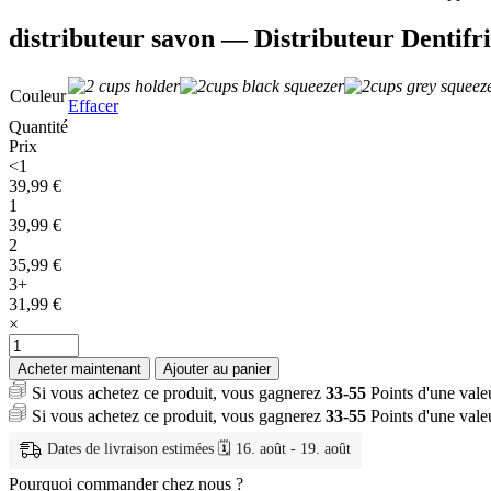
distributeur savon — Distributeur Dentifr
Couleur
Effacer
Quantité
Prix
<1
39,99
€
1
39,99
€
2
35,99
€
3+
31,99
€
×
quantité
de
Acheter maintenant
Ajouter au panier
distributeur
Si vous achetez ce produit, vous gagnerez
33-55
Points d'une val
savon
Si vous achetez ce produit, vous gagnerez
33-55
Points d'une val
—
Distributeur
Dates de livraison estimées 🗓️ 16. août - 19. août
Dentifrice
Tasses
Pourquoi commander chez nous ?