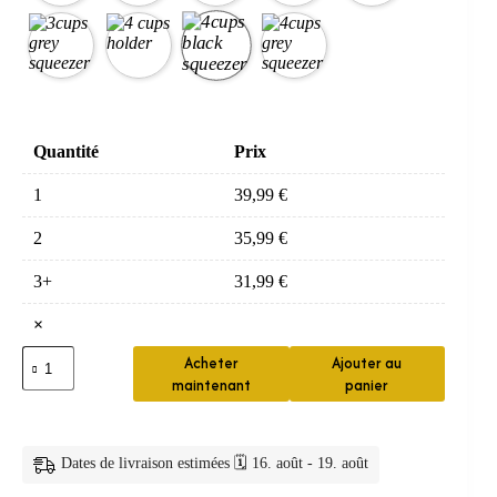
Quantité
Prix
1
39,99
€
2
35,99
€
3+
31,99
€
×
quantité
Acheter
Ajouter au
de
maintenant
panier
distributeur
savon
—
Distributeur
Dates de livraison estimées 🗓️ 16. août - 19. août
Dentifrice
Tasses