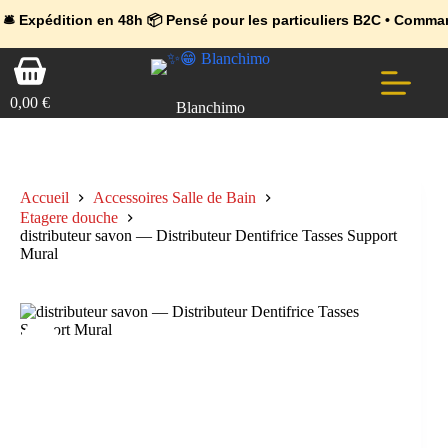
💼 Offres réservées aux professionnels 🚀 Rejoignez l’Espace Pr
🔥 Déjà adopté par les pros 👉 Passez en Espace Pro B2B 📦 Tari
ion en 48h 📦 Pensé pour les particuliers B2C • Commande facile 
Passer
Panier
au
d’achat
contenu
0,00
€
Blanchimo
Accueil
Accessoires Salle de Bain
Etagere douche
distributeur savon — Distributeur Dentifrice Tasses Support
Mural