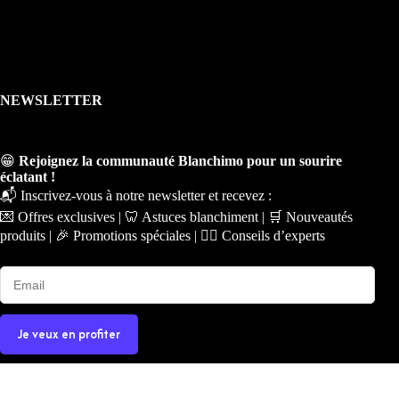
NEWSLETTER
😁
Rejoignez la communauté Blanchimo pour un sourire
éclatant !
📬 Inscrivez-vous à notre newsletter et recevez :
💌 Offres exclusives | 🦷 Astuces blanchiment | 🛒 Nouveautés
produits | 🎉 Promotions spéciales | 🧑‍⚕️ Conseils d’experts
Je veux en profiter
Copyright © 2026 - Ce site a été conçu et réalisé par
Prime-
Digital.fr
|
Plan du site