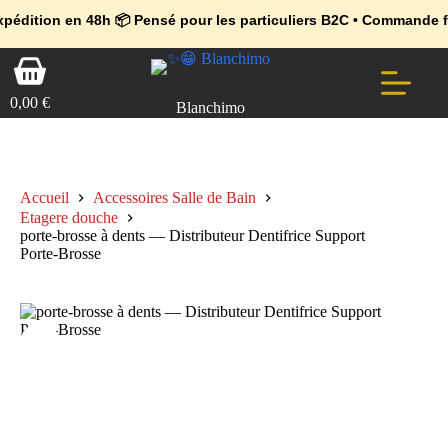
💼 Offres réservées aux professionnels 🚀 Rejoignez l’Espace Pr
🔥 Déjà adopté par les pros 👉 Passez en Espace Pro B2B 📦 Tari
8h 📦 Pensé pour les particuliers B2C • Commande facile et sécur
Passer
Panier
au
d’achat
contenu
0,00
€
Blanchimo
Accueil
Accessoires Salle de Bain
Etagere douche
porte-brosse à dents — Distributeur Dentifrice Support
Porte-Brosse