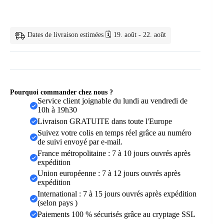
Distributeur
Dentifrice
Support
Porte-
Dates de livraison estimées 🗓️ 19. août - 22. août
Brosse
Pourquoi commander chez nous ?
Service client joignable du lundi au vendredi de
10h à 19h30
Livraison GRATUITE dans toute l'Europe
Suivez votre colis en temps réel grâce au numéro
de suivi envoyé par e-mail.
France métropolitaine : 7 à 10 jours ouvrés après
expédition
Union européenne : 7 à 12 jours ouvrés après
expédition
International : 7 à 15 jours ouvrés après expédition
(selon pays )
Paiements 100 % sécurisés grâce au cryptage SSL