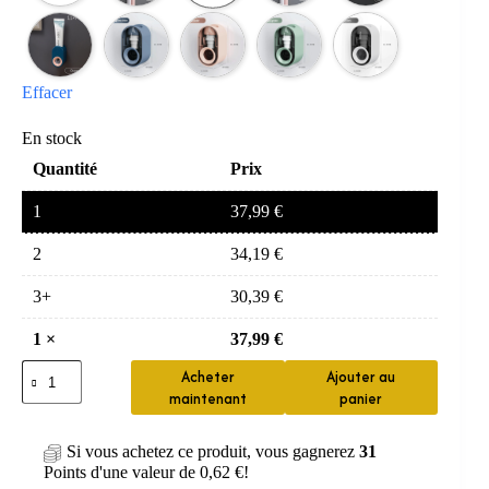
Effacer
En stock
Quantité
Prix
1
37,99
€
2
34,19
€
3+
30,39
€
1
×
37,99
€
quantité
Acheter
Ajouter au
de
maintenant
panier
porte-
brosse
à
Si vous achetez ce produit, vous gagnerez
31
dents
Points d'une valeur de
0,62
€
!
—