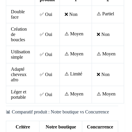
Double
⚠️ Partiel
✅ Oui
❌ Non
face
Création
⚠️ Moyen
de
✅ Oui
❌ Non
boucles
Utilisation
⚠️ Moyen
⚠️ Moyen
✅ Oui
simple
Adapté
⚠️ Limité
cheveux
✅ Oui
❌ Non
afro
Léger et
⚠️ Moyen
⚠️ Moyen
✅ Oui
portable
📊 Comparatif produit : Notre boutique vs Concurrence
Critère
Notre boutique
Concurrence