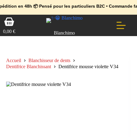
💼 Offres réservées aux professionnels 🚀 Rejoignez l’Espace Pr
🔥 Déjà adopté par les pros 👉 Passez en Espace Pro B2B 📦 Tari
en 48h 📦 Pensé pour les particuliers B2C • Commande facile et sé
Passer
Panier
au
d’achat
contenu
0,00
€
Blanchimo
Accueil
Blanchisseur de dents
Dentifrice Blanchissant
Dentifrice mousse violette V34