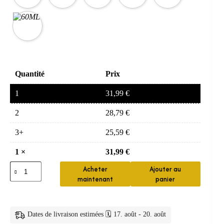
Quantité
Prix
1
31,99
€
2
28,79
€
3+
25,59
€
1
×
31,99
€
quantité
Acheter
Ajouter au
de
maintenant
panier
Dentifrice
mousse
violette
V34
Dates de livraison estimées 🗓️ 17. août - 20. août