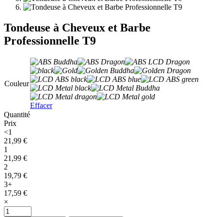
Tondeuse à Cheveux et Barbe
Professionnelle T9
Couleur
Effacer
Quantité
Prix
<1
21,99
€
1
21,99
€
2
19,79
€
3+
17,59
€
×
quantité