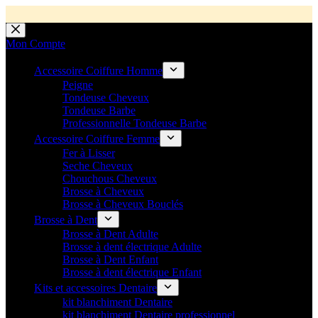
💼 Offres réservées aux professionnels 🚀 Rejoignez l’Espace P
💼 Espace Pro ouvert ! 👉 Rejoignez notre Espace Pro B2B et profite
🚚 Livraison Gratuite en Europe
🔥 Déjà adopté par les pros 👉 Passez en Espace Pro B2B 📦 Tar
🛎️
Expédition en 48h 📦 Pensé pou
Passer
au
Mon Compte
contenu
Accessoire Coiffure Homme
Peigne
Tondeuse Cheveux
Tondeuse Barbe
Professionnelle Tondeuse Barbe
Accessoire Coiffure Femme
Fer à Lisser
Seche Cheveux
Chouchous Cheveux
Brosse à Cheveux
Brosse à Cheveux Bouclés
Brosse à Dent
Brosse à Dent Adulte
Brosse à dent électrique Adulte
Brosse à Dent Enfant
Brosse à dent électrique Enfant
Kits et accessoires Dentaire
kit blanchiment Dentaire
kit blanchiment Dentaire professionnel