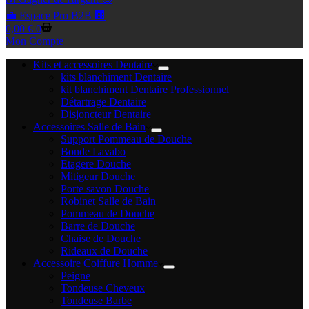
💼 Espace Pro B2B 🏢
Panier
0,00
€
0
d’achat
Mon Compte
Kits et accessoires Dentaire
kits blanchiment Dentaire
kit blanchiment Dentaire Professionnel
Détartrage Dentaire
Disjoncteur Dentaire
Accessoires Salle de Bain
Support Pommeau de Douche
Bonde Lavabo
Etagere Douche
Mitigeur Douche
Porte savon Douche
Robinet Salle de Bain
Pommeau de Douche
Barre de Douche
Chaise de Douche
Rideaux de Douche
Accessoire Coiffure Homme
Peigne
Tondeuse Cheveux
Tondeuse Barbe