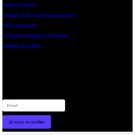
Mentions Légales
Politique de Retour et remboursement
Suivre commande
Conditions Générales d’Utilisation
Politique de cookies
NEWSLETTER
😁
Rejoignez la communauté Blanchimo pour un sourire
éclatant !
📬 Inscrivez-vous à notre newsletter et recevez :
💌 Offres exclusives | 🦷 Astuces blanchiment | 🛒 Nouveautés
produits | 🎉 Promotions spéciales | 🧑‍⚕️ Conseils d’experts
Je veux en profiter