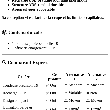
Recharge USB pratique
pour utilisation mobile
Structure ABS + métal durable
Appareil léger et portable
Sa conception vise à
faciliter la coupe et les finitions capillaires
.
📦 Contenu du colis
1 tondeuse professionnelle T9
1 câble de chargement USB
🔍 Comparatif Express
Ce
Alternative
Alternative
Critère
produit
1
2
⚠️ Standard
⚠️ Standard
Tondeuse précision T9
✅ Oui
⚠️ Variable
Recharge USB
✅ Oui
❌ Non
⚠️ Moyen
⚠️ Moyen
Design compact
✅ Oui
Utilisation barbe &
⚠️ Limité
⚠️ Limité
✅ Oui