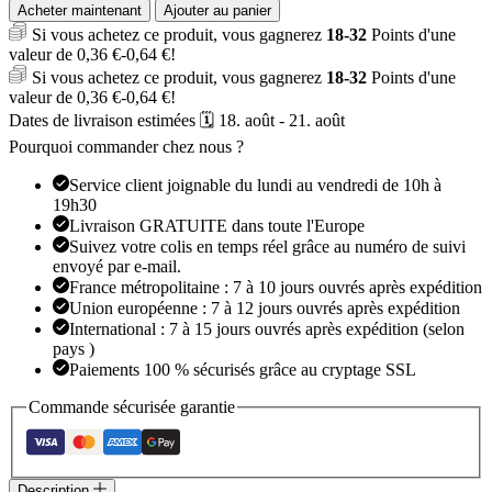
de
Acheter maintenant
Ajouter au panier
Tondeuse
Si vous achetez ce produit, vous gagnerez
18-32
Points d'une
à
valeur de
0,36
€
-
0,64
€
!
Cheveux
Si vous achetez ce produit, vous gagnerez
18-32
Points d'une
et
valeur de
0,36
€
-
0,64
€
!
Barbe
Dates de livraison estimées 🗓️ 18. août - 21. août
Professionnelle
T9
Pourquoi commander chez nous ?
Service client joignable du lundi au vendredi de 10h à
19h30
Livraison GRATUITE dans toute l'Europe
Suivez votre colis en temps réel grâce au numéro de suivi
envoyé par e-mail.
France métropolitaine : 7 à 10 jours ouvrés après expédition
Union européenne : 7 à 12 jours ouvrés après expédition
International : 7 à 15 jours ouvrés après expédition (selon
pays )
Paiements 100 % sécurisés grâce au cryptage SSL
Commande sécurisée garantie
Description