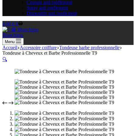
Coussin anti ronflement
Spray anti ronflement
Dispositifs anti ronflement
Panier
0,00
€
0
d’achat
Blanchimo
Menu
Accueil
Accessoire coiffure
Tondeuse barbe professionnelle
Tondeuse à Cheveux et Barbe Professionnelle T9
🔍