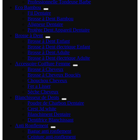
Professionnelle Tondeuse Barbe
Eco Bambou
Fil Dentaire
Brosse à Dent Bambou
Aligneur Dentaire
Protège Dent Appareil Dentaire
Brosse à Dent
Brosse à Dent Enfant
Brosse à Dent électrique Enfant
Brosse à Dent Adulte
Brosse à Dent électrique Adulte
Accessoire Coiffure Femme
Brosse à Cheveux
Brosse à Cheveux Bouclés
Chouchou Cheveux
Fer a Lisser
Sèche Cheveux
Blanchisseur de Dents
Poudre de Charbon Dentaire
Crest 3d white
Blanchiment Dentaire
Dentifrice Blanchissant
Anti Ronflement
Bague anti ronflement
Ceinture anti-ronflement