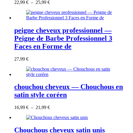
choisies
Ce
Plage
22,99
€
–
25,99
€
sur
produit
de
la
a
prix :
page
plusieurs
22,99 €
du
variations.
à
produit
Les
25,99 €
peigne cheveux professionnel —
options
Peigne de Barbe Professionnel 3
peuvent
être
Faces en Forme de
choisies
sur
27,99
€
la
page
du
produit
chouchou cheveux — Chouchous en
satin style coréen
Ce
Plage
16,99
€
–
21,99
€
produit
de
a
prix :
plusieurs
16,99 €
variations.
à
Chouchous cheveux satin unis