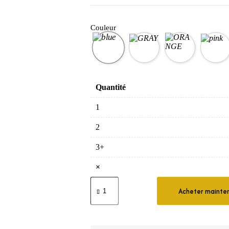
Couleur
Quantité
1
2
3+
×
quantité
de
Acheter mainte
Étui
Porte
Brosse
à