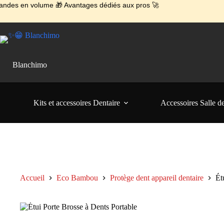
💼 Offres réservées aux professionnels 🚀 Rejoignez l’Espace Pr
 volume 🎁 Avantages dédiés aux pros 🚀
🚚 Livraison Gratuite en Europe
🔥 Déjà adopté par les pros 👉 Passez en Espace Pro B2B 📦 Tari
🛎️
Expédition en 48h 📦 Pensé pour
Passer
au
contenu
Blanchimo
Kits et accessoires Dentaire
Accessoires Salle d
Accueil
Eco Bambou
Protège dent appareil dentaire
Ét