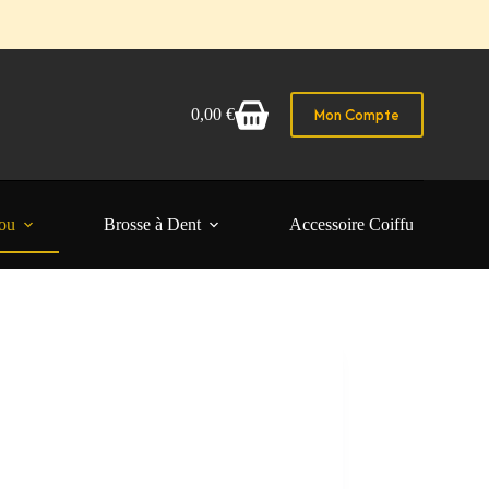
Mon Compte
0,00
€
Panier
d’achat
ou
Brosse à Dent
Accessoire Coiffure Femme