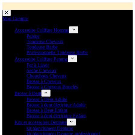
💼 Offres réservées aux professionnels 🚀 Rejoignez l’Espace P
💼 Espace Pro ouvert ! 👉 Rejoignez notre Espace Pro B2B et profite
🚚 Livraison Gratuite en Europe
🔥 Déjà adopté par les pros 👉 Passez en Espace Pro B2B 📦 Tar
🛎️
Expédition en 48h 📦 Pensé pou
Passer
au
Mon Compte
contenu
Accessoire Coiffure Homme
Peigne
Tondeuse Cheveux
Tondeuse Barbe
Professionnelle Tondeuse Barbe
Accessoire Coiffure Femme
Fer à Lisser
Seche Cheveux
Chouchous Cheveux
Brosse à Cheveux
Brosse à Cheveux Bouclés
Brosse à Dent
Brosse à Dent Adulte
Brosse à dent électrique Adulte
Brosse à Dent Enfant
Brosse à dent électrique Enfant
Kits et accessoires Dentaire
kit blanchiment Dentaire
kit blanchiment Dentaire professionnel