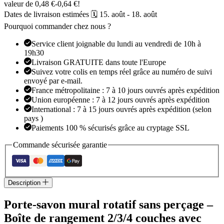
valeur de
0,48
€
-
0,64
€
!
sans
Dates de livraison estimées 🗓️ 15. août - 18. août
perçage
Pourquoi commander chez nous ?
Service client joignable du lundi au vendredi de 10h à
19h30
Livraison GRATUITE dans toute l'Europe
Suivez votre colis en temps réel grâce au numéro de suivi
envoyé par e-mail.
France métropolitaine : 7 à 10 jours ouvrés après expédition
Union européenne : 7 à 12 jours ouvrés après expédition
International : 7 à 15 jours ouvrés après expédition (selon
pays )
Paiements 100 % sécurisés grâce au cryptage SSL
Commande sécurisée garantie
Description
Porte-savon mural rotatif sans perçage –
Boîte de rangement 2/3/4 couches avec