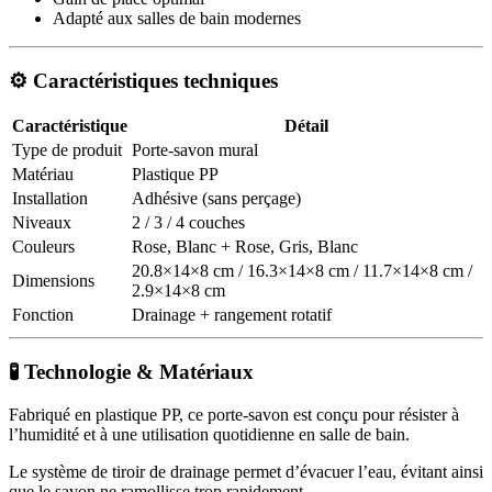
Adapté aux salles de bain modernes
⚙️ Caractéristiques techniques
Caractéristique
Détail
Type de produit
Porte-savon mural
Matériau
Plastique PP
Installation
Adhésive (sans perçage)
Niveaux
2 / 3 / 4 couches
Couleurs
Rose, Blanc + Rose, Gris, Blanc
20.8×14×8 cm / 16.3×14×8 cm / 11.7×14×8 cm /
Dimensions
2.9×14×8 cm
Fonction
Drainage + rangement rotatif
🧪 Technologie & Matériaux
Fabriqué en plastique PP, ce porte-savon est conçu pour résister à
l’humidité et à une utilisation quotidienne en salle de bain.
Le système de tiroir de drainage permet d’évacuer l’eau, évitant ainsi
que le savon ne ramollisse trop rapidement.