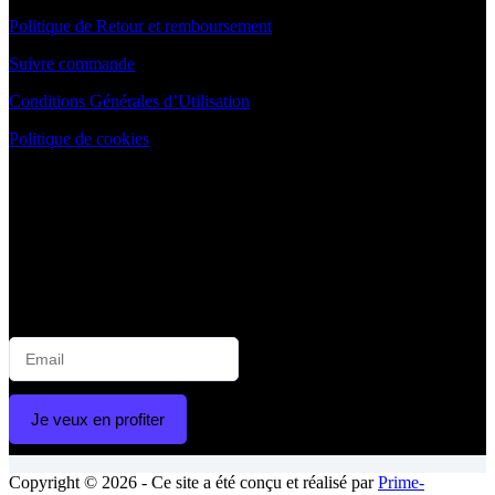
Politique de Retour et remboursement
Suivre commande
Conditions Générales d’Utilisation
Politique de cookies
NEWSLETTER
😁
Rejoignez la communauté Blanchimo pour un sourire
éclatant !
📬 Inscrivez-vous à notre newsletter et recevez :
💌 Offres exclusives | 🦷 Astuces blanchiment | 🛒 Nouveautés
produits | 🎉 Promotions spéciales | 🧑‍⚕️ Conseils d’experts
Je veux en profiter
Copyright © 2026 - Ce site a été conçu et réalisé par
Prime-