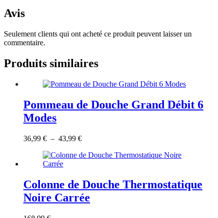
Avis
Seulement clients qui ont acheté ce produit peuvent laisser un
commentaire.
Produits similaires
Pommeau de Douche Grand Débit 6
Modes
Ce
Plage
36,99
€
–
43,99
€
produit
de
a
prix :
plusieurs
36,99 €
variations.
à
Les
43,99 €
Colonne de Douche Thermostatique
options
Noire Carrée
peuvent
être
choisies
Le
Ce
Le