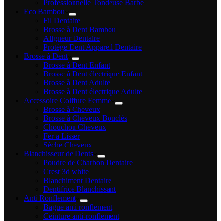
Professionnelle Tondeuse Barbe
Eco Bambou
Fil Dentaire
Brosse à Dent Bambou
Aligneur Dentaire
Protège Dent Appareil Dentaire
Brosse à Dent
Brosse à Dent Enfant
Brosse à Dent électrique Enfant
Brosse à Dent Adulte
Brosse à Dent électrique Adulte
Accessoire Coiffure Femme
Brosse à Cheveux
Brosse à Cheveux Bouclés
Chouchou Cheveux
Fer a Lisser
Sèche Cheveux
Blanchisseur de Dents
Poudre de Charbon Dentaire
Crest 3d white
Blanchiment Dentaire
Dentifrice Blanchissant
Anti Ronflement
Bague anti ronflement
Ceinture anti-ronflement