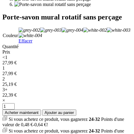
Porte-savon mural rotatif sans perçage
Couleur
Effacer
Quantité
Prix
<1
27,99
€
1
27,99
€
2
25,19
€
3+
22,39
€
×
quantité
de
Acheter maintenant
Ajouter au panier
Porte-
Si vous achetez ce produit, vous gagnerez
24-32
Points d'une
savon
valeur de
0,48
€
-
0,64
€
!
mural
Si vous achetez ce produit, vous gagnerez
24-32
Points d'une
rotatif