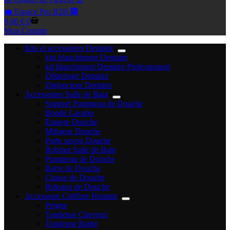
💼 Espace Pro B2B 🏢
Panier
0,00
€
0
d’achat
Mon Compte
Kits et accessoires Dentaire
kits blanchiment Dentaire
kit blanchiment Dentaire Professionnel
Détartrage Dentaire
Disjoncteur Dentaire
Accessoires Salle de Bain
Support Pommeau de Douche
Bonde Lavabo
Etagere Douche
Mitigeur Douche
Porte savon Douche
Robinet Salle de Bain
Pommeau de Douche
Barre de Douche
Chaise de Douche
Rideaux de Douche
Accessoire Coiffure Homme
Peigne
Tondeuse Cheveux
Tondeuse Barbe