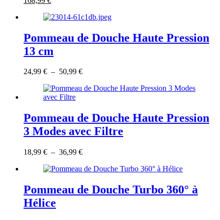
168,99
€
sur
prix
produit
prix
la
initial
a
actuel
page
était :
plusieurs
est :
du
224,99 €.
variations.
168,99 €.
Pommeau de Douche Haute Pression
produit
Les
13 cm
options
peuvent
être
Ce
Plage
24,99
€
–
50,99
€
choisies
produit
de
sur
a
prix :
la
plusieurs
24,99 €
page
variations.
à
du
Les
50,99 €
Pommeau de Douche Haute Pression
produit
options
3 Modes avec Filtre
peuvent
être
choisies
Ce
Plage
18,99
€
–
36,99
€
sur
produit
de
la
a
prix :
page
plusieurs
18,99 €
du
variations.
à
Pommeau de Douche Turbo 360° à
produit
Les
36,99 €
Hélice
options
peuvent