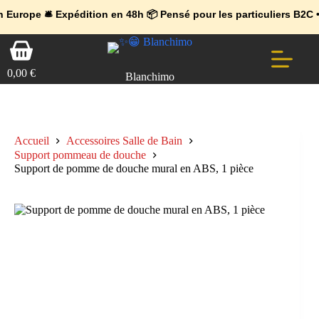
💼 Offres réservées aux professionnels 🚀 Rejoignez l’Espace Pr
🔥 Déjà adopté par les pros 👉 Passez en Espace Pro B2B 📦 Tari
rope
🛎️
Expédition en 48h 📦 Pensé pour les particuliers B2C • Comm
Passer
Panier
au
d’achat
contenu
0,00
€
Blanchimo
Accueil
Accessoires Salle de Bain
Support pommeau de douche
Support de pomme de douche mural en ABS, 1 pièce