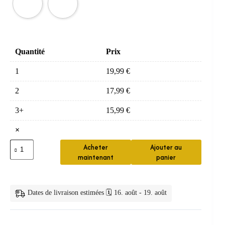
Quantité
Prix
1
19,99
€
2
17,99
€
3+
15,99
€
×
quantité
Acheter
Ajouter au
de
maintenant
panier
Support
de
pomme
de
Dates de livraison estimées 🗓️ 16. août - 19. août
douche
mural
en
ABS,