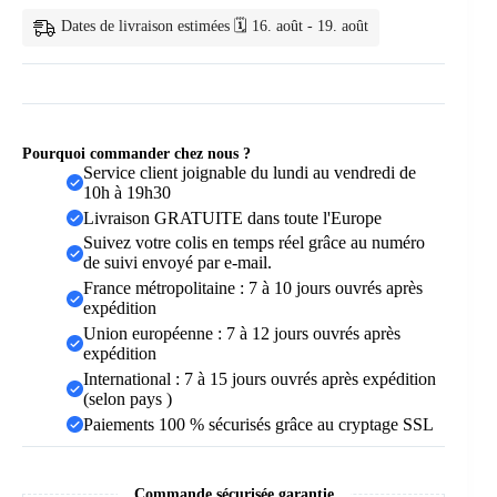
adhésif
Dates de livraison estimées 🗓️ 16. août - 19. août
Regina
T1
Pourquoi commander chez nous ?
Service client joignable du lundi au vendredi de
10h à 19h30
Livraison GRATUITE dans toute l'Europe
Suivez votre colis en temps réel grâce au numéro
de suivi envoyé par e-mail.
France métropolitaine : 7 à 10 jours ouvrés après
expédition
Union européenne : 7 à 12 jours ouvrés après
expédition
International : 7 à 15 jours ouvrés après expédition
(selon pays )
Paiements 100 % sécurisés grâce au cryptage SSL
Commande sécurisée garantie