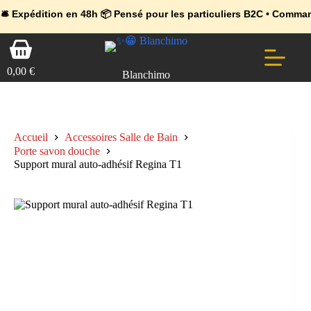
💼 Offres réservées aux professionnels 🚀 Rejoignez l’Espace Pr
🔥 Déjà adopté par les pros 👉 Passez en Espace Pro B2B 📦 Tari
ition en 48h 📦 Pensé pour les particuliers B2C • Commande facile
Passer
Panier
au
d’achat
contenu
0,00
€
Blanchimo
Accueil
Accessoires Salle de Bain
Porte savon douche
Support mural auto-adhésif Regina T1