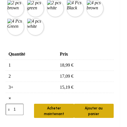
Quantité
Prix
1
18,99
€
2
17,09
€
3+
15,19
€
×
quantité
Acheter
Ajouter au
de
maintenant
panier
Support
mural
auto-