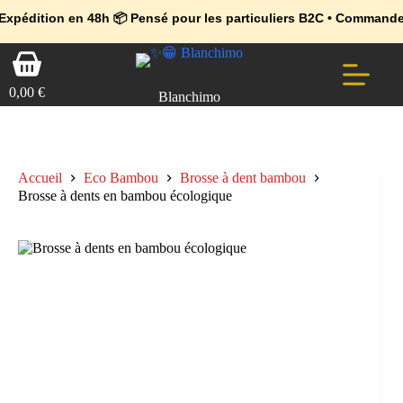
💼 Offres réservées aux professionnels 🚀 Rejoignez l’Espace Pr
🔥 Déjà adopté par les pros 👉 Passez en Espace Pro B2B 📦 Tari
 en 48h 📦 Pensé pour les particuliers B2C • Commande facile et 
Passer
Panier
au
d’achat
contenu
0,00
€
Blanchimo
Accueil
Eco Bambou
Brosse à dent bambou
Brosse à dents en bambou écologique