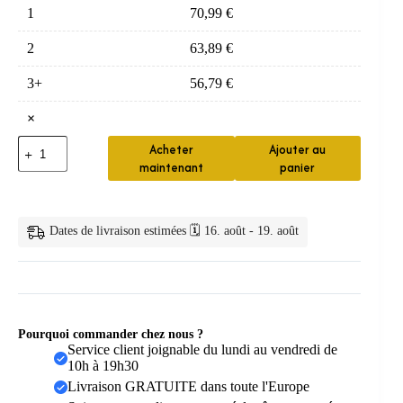
1
70,99
€
2
63,89
€
3+
56,79
€
×
quantité
Acheter
Ajouter au
de
maintenant
panier
Crest
3D
White
Luxe
Dates de livraison estimées 🗓️ 16. août - 19. août
Sourire
Blanc
Pourquoi commander chez nous ?
Service client joignable du lundi au vendredi de
10h à 19h30
Livraison GRATUITE dans toute l'Europe