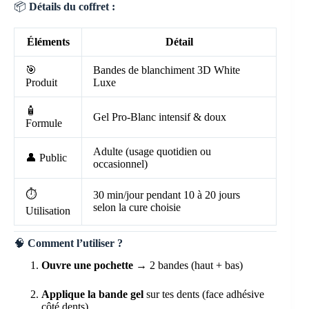
📦
Détails du coffret :
Éléments
Détail
🎯
Bandes de blanchiment 3D White
Produit
Luxe
🧴
Gel Pro-Blanc intensif & doux
Formule
Adulte (usage quotidien ou
👤 Public
occasionnel)
⏱️
30 min/jour pendant 10 à 20 jours
selon la cure choisie
Utilisation
🧠
Comment l’utiliser ?
Ouvre une pochette
→ 2 bandes (haut + bas)
Applique la bande gel
sur tes dents (face adhésive
côté dents)