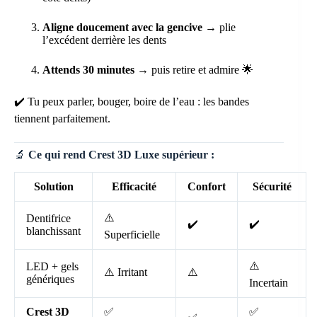
Aligne doucement avec la gencive
→ plie
l’excédent derrière les dents
Attends 30 minutes
→ puis retire et admire 🌟
✔️ Tu peux parler, bouger, boire de l’eau : les bandes
tiennent parfaitement.
🔬
Ce qui rend Crest 3D Luxe supérieur :
Solution
Efficacité
Confort
Sécurité
⚠️
Dentifrice
✔️
✔️
blanchissant
Superficielle
⚠️
LED + gels
⚠️ Irritant
⚠️
génériques
Incertain
Crest 3D
✅
✅